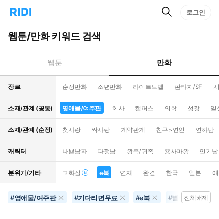
검
리
로그인
인
색
디
스
홈
턴
웹툰/만화 키워드 검색
으
트
로
검
이
색
만화
웹툰
동
장르
순정만화
소년만화
라이트노벨
판타지/SF
시
소재/관계 (공통)
영애물/여주판
회사
캠퍼스
의학
성장
일
소재/관계 (순정)
첫사랑
짝사랑
계약관계
친구>연인
연하남
캐릭터
나쁜남자
다정남
왕족/귀족
용사마왕
인기남
분위기/기타
고화질
e북
연재
완결
한국
일본
애
영애물/여주판
기다리면무료
e북
별점500개이상
#
#
#
#
전체해제