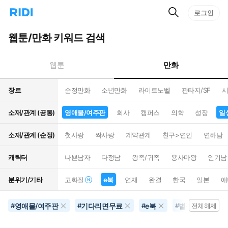
검
리
로그인
인
색
디
스
홈
턴
웹툰/만화 키워드 검색
으
트
로
검
이
색
만화
웹툰
동
장르
순정만화
소년만화
라이트노벨
판타지/SF
시
소재/관계 (공통)
영애물/여주판
회사
캠퍼스
의학
성장
일
소재/관계 (순정)
첫사랑
짝사랑
계약관계
친구>연인
연하남
캐릭터
나쁜남자
다정남
왕족/귀족
용사마왕
인기남
분위기/기타
고화질
e북
연재
완결
한국
일본
애
영애물/여주판
기다리면무료
e북
별점500개이상
#
#
#
#
전체해제