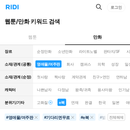
검
리
로그인
인
색
디
스
홈
턴
웹툰/만화 키워드 검색
으
트
로
검
이
색
만화
웹툰
동
장르
순정만화
소년만화
라이트노벨
판타지/SF
시
소재/관계 (공통)
영애물/여주판
회사
캠퍼스
의학
성장
일
소재/관계 (순정)
첫사랑
짝사랑
계약관계
친구>연인
연하남
캐릭터
나쁜남자
다정남
왕족/귀족
용사마왕
인기남
분위기/기타
고화질
e북
연재
완결
한국
일본
애
영애물/여주판
기다리면무료
e북
별점500개이상
#
#
#
#
전체해제