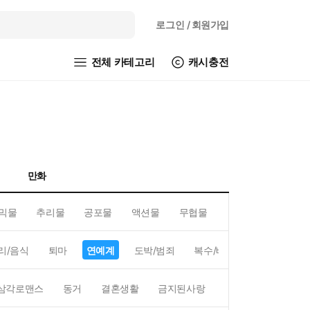
로그인
/ 회원가입
전체 카테고리
캐시충전
만화
믹물
추리물
공포물
액션물
무협물
GL/백합
리/음식
퇴마
연예계
도박/범죄
복수/배신
현대배경
삼각로맨스
동거
결혼생활
금지된사랑
하렘
역하렘