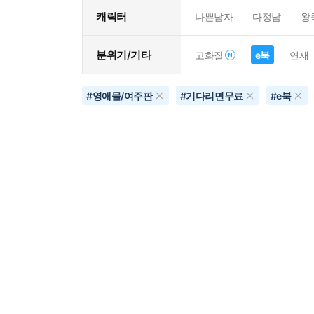
캐릭터
나쁜남자
다정남
왕
분위기/기타
고화질
e북
연재
#
영애물/여주판
#
기다리면무료
#
e북