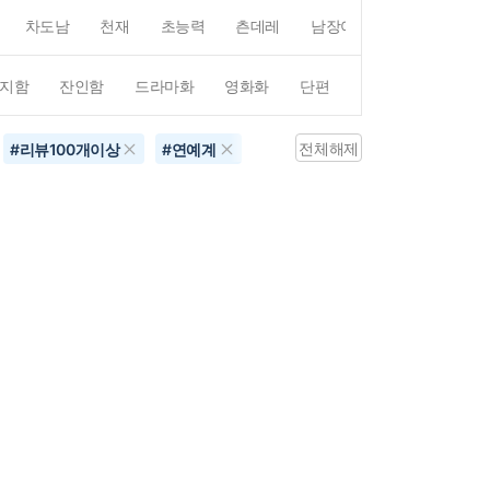
차도남
천재
초능력
츤데레
남장여자
여장남자
지함
잔인함
드라마화
영화화
단편
4컷만화
평점4
전체해제
#
리뷰100개이상
#
연예계