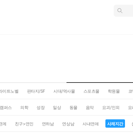
인
스
턴
트
검
색
라이트노벨
판타지/SF
시대/역사물
스포츠물
학원물
코
캠퍼스
의학
성장
일상
동물
음악
요괴/인외
요
관계
친구>연인
연하남
연상남
사내연애
사제지간