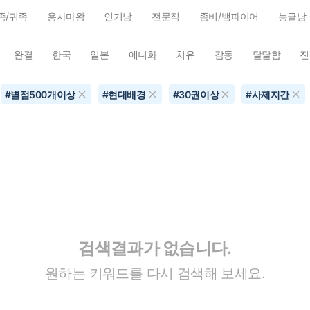
족/귀족
용사마왕
인기남
전문직
좀비/뱀파이어
능글남
완결
한국
일본
애니화
치유
감동
달달함
진
#
별점500개이상
#
현대배경
#
30권이상
#
사제지간
검색결과가 없습니다.
원하는 키워드를 다시 검색해 보세요.