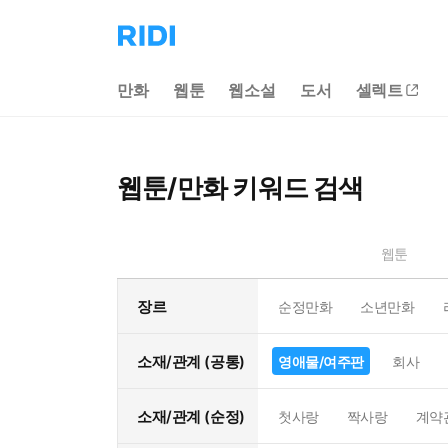
리
디
홈
만화
웹툰
웹소설
도서
셀렉트
으
로
이
동
웹툰/만화 키워드 검색
웹툰
장르
순정만화
소년만화
소재/관계 (공통)
영애물/여주판
회사
소재/관계 (순정)
첫사랑
짝사랑
계약