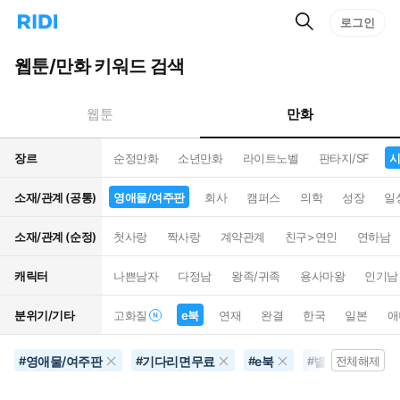
검
리
로그인
인
색
디
스
홈
턴
웹툰/만화 키워드 검색
으
트
로
검
이
색
만화
웹툰
동
장르
순정만화
소년만화
라이트노벨
판타지/SF
시
소재/관계 (공통)
영애물/여주판
회사
캠퍼스
의학
성장
일
소재/관계 (순정)
첫사랑
짝사랑
계약관계
친구>연인
연하남
캐릭터
나쁜남자
다정남
왕족/귀족
용사마왕
인기남
분위기/기타
고화질
e북
연재
완결
한국
일본
애
영애물/여주판
기다리면무료
e북
별점500개이상
#
#
#
#
전체해제