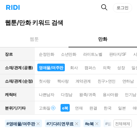
검
리
로그인
인
색
디
스
홈
턴
웹툰/만화 키워드 검색
으
트
로
검
이
색
만화
웹툰
동
장르
순정만화
소년만화
라이트노벨
판타지/SF
시
소재/관계 (공통)
영애물/여주판
회사
캠퍼스
의학
성장
일
소재/관계 (순정)
첫사랑
짝사랑
계약관계
친구>연인
연하남
캐릭터
나쁜남자
다정남
왕족/귀족
용사마왕
인기남
분위기/기타
고화질
e북
연재
완결
한국
일본
애
영애물/여주판
기다리면무료
e북
별점500개이상
#
#
#
#
전체해제