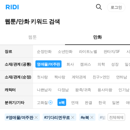
검
리
로그인
인
색
디
스
홈
턴
웹툰/만화 키워드 검색
으
트
로
검
이
색
만화
웹툰
동
장르
순정만화
소년만화
라이트노벨
판타지/SF
시
소재/관계 (공통)
영애물/여주판
회사
캠퍼스
의학
성장
일
소재/관계 (순정)
첫사랑
짝사랑
계약관계
친구>연인
연하남
캐릭터
나쁜남자
다정남
왕족/귀족
용사마왕
인기남
분위기/기타
고화질
e북
연재
완결
한국
일본
애
영애물/여주판
기다리면무료
e북
별점500개이상
#
#
#
#
전체해제