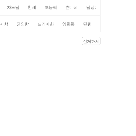
차도남
천재
초능력
츤데레
남장여자
여장남자
지함
잔인함
드라마화
영화화
단편
4컷만화
평점4
전체해제