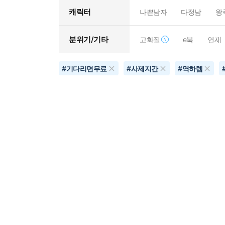
캐릭터
나쁜남자
다정남
왕
분위기/기타
고화질
e북
연재
#
기다리면무료
#
사제지간
#
역하렘