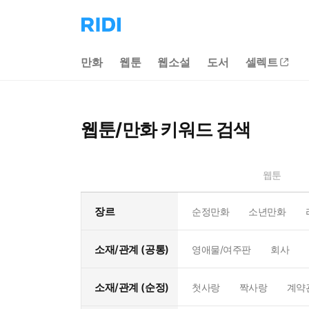
리
디
홈
만화
웹툰
웹소설
도서
셀렉트
으
로
이
동
웹툰/만화 키워드 검색
웹툰
장르
순정만화
소년만화
소재/관계 (공통)
영애물/여주판
회사
소재/관계 (순정)
첫사랑
짝사랑
계약