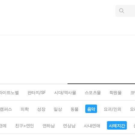
인
스
턴
트
검
색
라이트노벨
판타지/SF
시대/역사물
스포츠물
학원물
코
캠퍼스
의학
성장
일상
동물
음악
요괴/인외
요
관계
친구>연인
연하남
연상남
사내연애
사제지간