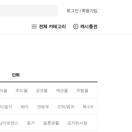
로그인
/ 회원가입
전체 카테고리
캐시충전
만화
믹물
추리물
공포물
액션물
무협물
GL/백합
리/음식
퇴마
연예계
도박/범죄
복수/배신
현대배경
삼각로맨스
동거
결혼생활
금지된사랑
하렘
역하렘