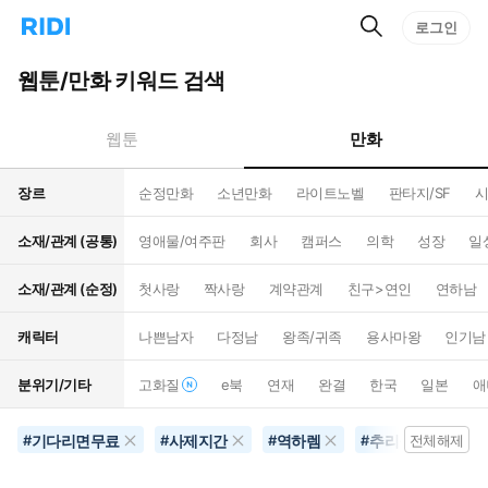
검
리
로그인
인
색
디
스
홈
턴
웹툰/만화 키워드 검색
으
트
로
검
이
색
만화
웹툰
동
장르
순정만화
소년만화
라이트노벨
판타지/SF
시
소재/관계 (공통)
영애물/여주판
회사
캠퍼스
의학
성장
일
소재/관계 (순정)
첫사랑
짝사랑
계약관계
친구>연인
연하남
캐릭터
나쁜남자
다정남
왕족/귀족
용사마왕
인기남
분위기/기타
고화질
e북
연재
완결
한국
일본
애
기다리면무료
사제지간
역하렘
추리물
#
#
#
#
전체해제