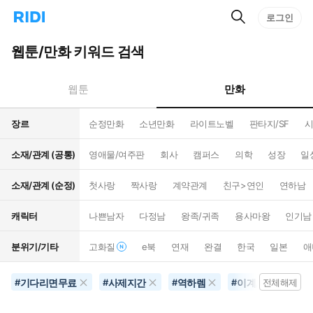
검
리
로그인
인
색
디
스
홈
턴
웹툰/만화 키워드 검색
으
트
로
검
이
색
만화
웹툰
동
장르
순정만화
소년만화
라이트노벨
판타지/SF
시
소재/관계 (공통)
영애물/여주판
회사
캠퍼스
의학
성장
일
소재/관계 (순정)
첫사랑
짝사랑
계약관계
친구>연인
연하남
캐릭터
나쁜남자
다정남
왕족/귀족
용사마왕
인기남
분위기/기타
고화질
e북
연재
완결
한국
일본
애
기다리면무료
사제지간
역하렘
이계/이세계
#
#
#
#
전체해제