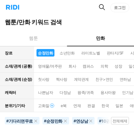
검
리
로그인
인
색
디
스
홈
턴
웹툰/만화 키워드 검색
으
트
로
검
이
색
만화
웹툰
동
장르
순정만화
소년만화
라이트노벨
판타지/SF
시
소재/관계 (공통)
영애물/여주판
회사
캠퍼스
의학
성장
일
소재/관계 (순정)
첫사랑
짝사랑
계약관계
친구>연인
연하남
캐릭터
나쁜남자
다정남
왕족/귀족
용사마왕
인기남
분위기/기타
고화질
e북
연재
완결
한국
일본
애
기다리면무료
순정만화
연상남
10권이상
#
#
#
#
전체해제