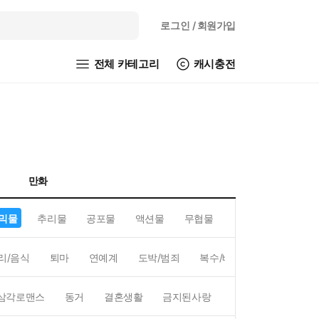
로그인
/ 회원가입
전체 카테고리
캐시충전
만화
믹물
추리물
공포물
액션물
무협물
GL/백합
리/음식
퇴마
연예계
도박/범죄
복수/배신
현대배경
삼각로맨스
동거
결혼생활
금지된사랑
하렘
역하렘