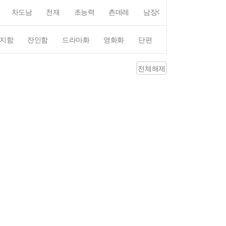
차도남
천재
초능력
츤데레
남장여자
여장남자
지함
잔인함
드라마화
영화화
단편
4컷만화
평점4
전체해제