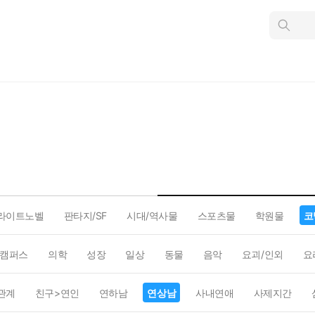
인
스
턴
트
검
색
라이트노벨
판타지/SF
시대/역사물
스포츠물
학원물
코
캠퍼스
의학
성장
일상
동물
음악
요괴/인외
요
관계
친구>연인
연하남
연상남
사내연애
사제지간