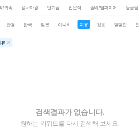
족/귀족
용사마왕
인기남
전문직
좀비/뱀파이어
능글남
완결
한국
일본
애니화
치유
감동
달달함
진
치유
검색결과가 없습니다.
원하는 키워드를 다시 검색해 보세요.