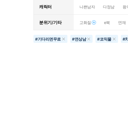
캐릭터
나쁜남자
다정남
왕
분위기/기타
고화질
e북
연재
#
기다리면무료
#
연상남
#
코믹물
#