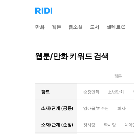
리
디
홈
만화
웹툰
웹소설
도서
셀렉트
으
로
이
동
웹툰/만화 키워드 검색
웹툰
장르
순정만화
소년만화
소재/관계 (공통)
영애물/여주판
회사
소재/관계 (순정)
첫사랑
짝사랑
계약