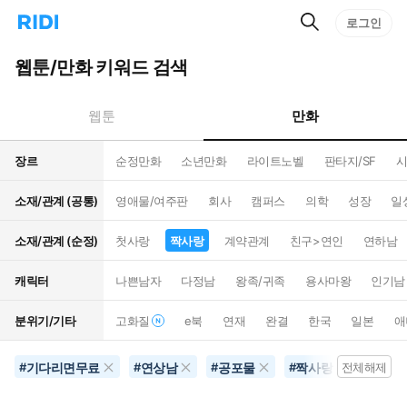
검
리
로그인
인
색
디
스
홈
턴
웹툰/만화 키워드 검색
으
트
로
검
이
색
만화
웹툰
동
장르
순정만화
소년만화
라이트노벨
판타지/SF
시
소재/관계 (공통)
영애물/여주판
회사
캠퍼스
의학
성장
일
소재/관계 (순정)
첫사랑
짝사랑
계약관계
친구>연인
연하남
캐릭터
나쁜남자
다정남
왕족/귀족
용사마왕
인기남
분위기/기타
고화질
e북
연재
완결
한국
일본
애
기다리면무료
연상남
공포물
짝사랑
#
#
#
#
전체해제