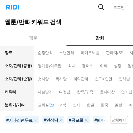
검
리
로그인
인
색
디
스
홈
턴
웹툰/만화 키워드 검색
으
트
로
검
이
색
만화
웹툰
동
장르
순정만화
소년만화
라이트노벨
판타지/SF
시
소재/관계 (공통)
영애물/여주판
회사
캠퍼스
의학
성장
일
소재/관계 (순정)
첫사랑
짝사랑
계약관계
친구>연인
연하남
캐릭터
나쁜남자
다정남
왕족/귀족
용사마왕
인기남
분위기/기타
고화질
e북
연재
완결
한국
일본
애
기다리면무료
연상남
공포물
퇴마
#
#
#
#
전체해제