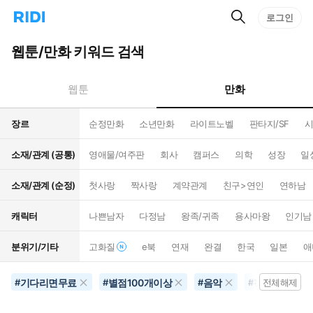
검
리
로그인
인
색
디
스
홈
턴
웹툰/만화 키워드 검색
으
트
로
검
이
색
만화
웹툰
동
장르
순정만화
소년만화
라이트노벨
판타지/SF
시
소재/관계 (공통)
영애물/여주판
회사
캠퍼스
의학
성장
일
소재/관계 (순정)
첫사랑
짝사랑
계약관계
친구>연인
연하남
캐릭터
나쁜남자
다정남
왕족/귀족
용사마왕
인기남
분위기/기타
고화질
e북
연재
완결
한국
일본
애
기다리면무료
별점100개이상
음악
평점4점이상
#
#
#
#
전체해제