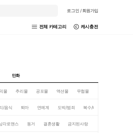
로그인
/ 회원가입
전체 카테고리
캐시충전
만화
믹물
추리물
공포물
액션물
무협물
GL/백합
리/음식
퇴마
연예계
도박/범죄
복수/배신
현대배경
삼각로맨스
동거
결혼생활
금지된사랑
하렘
역하렘