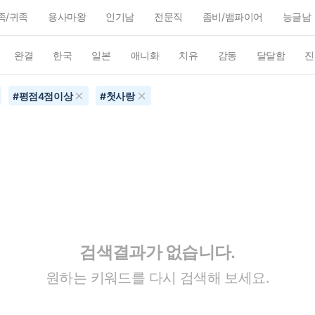
족/귀족
용사마왕
인기남
전문직
좀비/뱀파이어
능글남
완결
한국
일본
애니화
치유
감동
달달함
진
#
평점4점이상
#
첫사랑
검색결과가 없습니다.
원하는 키워드를 다시 검색해 보세요.