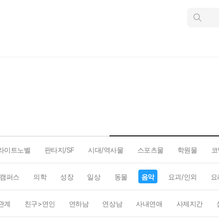
인
스
턴
트
검
색
라이트노벨
판타지/SF
시대/역사물
스포츠물
학원물
코
캠퍼스
의학
성장
일상
동물
음악
요괴/인외
요
관계
친구>연인
연하남
연상남
사내연애
사제지간