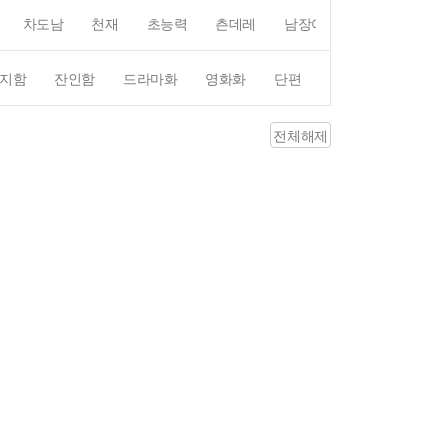
차도남
천재
초능력
츤데레
남장여자
여장남자
지함
잔인함
드라마화
영화화
단편
4컷만화
평점4
전체해제