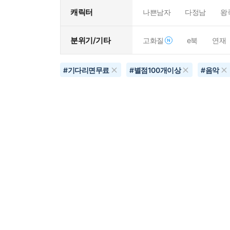
캐릭터
나쁜남자
다정남
왕
분위기/기타
고화질
e북
연재
#
기다리면무료
#
별점100개이상
#
음악