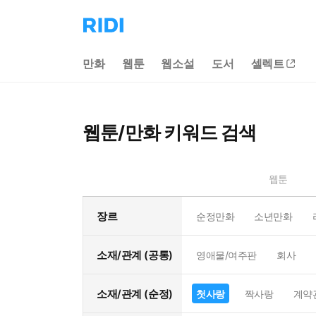
리
디
홈
만화
웹툰
웹소설
도서
셀렉트
으
로
이
동
웹툰/만화 키워드 검색
웹툰
장르
순정만화
소년만화
소재/관계 (공통)
영애물/여주판
회사
소재/관계 (순정)
첫사랑
짝사랑
계약