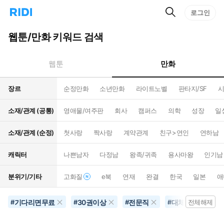
검
리
로그인
인
색
디
스
홈
턴
웹툰/만화 키워드 검색
으
트
로
검
이
색
만화
웹툰
동
장르
순정만화
소년만화
라이트노벨
판타지/SF
시
소재/관계 (공통)
영애물/여주판
회사
캠퍼스
의학
성장
일
소재/관계 (순정)
첫사랑
짝사랑
계약관계
친구>연인
연하남
캐릭터
나쁜남자
다정남
왕족/귀족
용사마왕
인기남
분위기/기타
고화질
e북
연재
완결
한국
일본
애
기다리면무료
30권이상
전문직
대체역사
#
#
#
#
전체해제