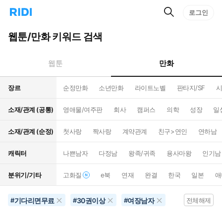
검
리
로그인
인
색
디
스
홈
턴
웹툰/만화 키워드 검색
으
트
로
검
이
색
만화
웹툰
동
장르
순정만화
소년만화
라이트노벨
판타지/SF
시
소재/관계 (공통)
영애물/여주판
회사
캠퍼스
의학
성장
일
소재/관계 (순정)
첫사랑
짝사랑
계약관계
친구>연인
연하남
캐릭터
나쁜남자
다정남
왕족/귀족
용사마왕
인기남
분위기/기타
고화질
e북
연재
완결
한국
일본
애
기다리면무료
30권이상
여장남자
#
#
#
전체해제