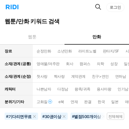
검
리
로그인
인
색
디
스
홈
턴
웹툰/만화 키워드 검색
으
트
로
검
이
색
만화
웹툰
동
장르
순정만화
소년만화
라이트노벨
판타지/SF
시
소재/관계 (공통)
영애물/여주판
회사
캠퍼스
의학
성장
일
소재/관계 (순정)
첫사랑
짝사랑
계약관계
친구>연인
연하남
캐릭터
나쁜남자
다정남
왕족/귀족
용사마왕
인기남
분위기/기타
고화질
e북
연재
완결
한국
일본
애
기다리면무료
30권이상
별점500개이상
#
#
#
전체해제