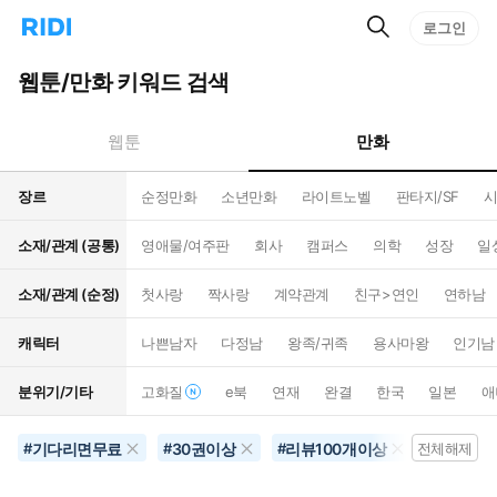
검
리
로그인
인
색
디
스
홈
턴
웹툰/만화 키워드 검색
으
트
로
검
이
색
만화
웹툰
동
장르
순정만화
소년만화
라이트노벨
판타지/SF
시
소재/관계 (공통)
영애물/여주판
회사
캠퍼스
의학
성장
일
소재/관계 (순정)
첫사랑
짝사랑
계약관계
친구>연인
연하남
캐릭터
나쁜남자
다정남
왕족/귀족
용사마왕
인기남
분위기/기타
고화질
e북
연재
완결
한국
일본
애
기다리면무료
30권이상
리뷰100개이상
#
#
#
전체해제