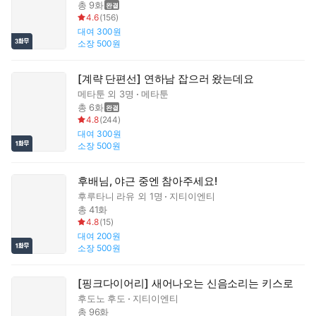
총 9화
4.6
(
156
)
대여
300원
소장
500원
[계략 단편선] 연하남 잡으러 왔는데요
메타툰
외 3명
메타툰
총 6화
4.8
(
244
)
대여
300원
소장
500원
후배님, 야근 중엔 참아주세요!
후루타니 라유
외 1명
지티이엔티
총 41화
4.8
(
15
)
대여
200원
소장
500원
[핑크다이어리] 새어나오는 신음소리는 키스로
후도노 후도
지티이엔티
총 96화