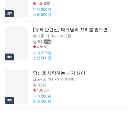
4.5
(
128
)
대여
200원
소장
500원
[유혹 단편선] 대표님의 꼬리를 밟으면
메타툰
외 3명
메타툰
총 5화
4.8
(
68
)
대여
300원
소장
500원
당신을 사랑하는 내가 싫어
crow
외 1명
지티이엔티
총 32화
4.8
(
36
)
대여
200원
소장
500원
더