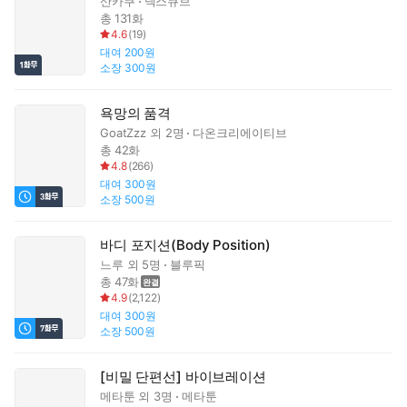
산카쿠
넥스큐브
총 131화
4.6
(
19
)
대여
200원
소장
300원
욕망의 품격
GoatZzz
외 2명
다온크리에이티브
총 42화
4.8
(
266
)
대여
300원
소장
500원
바디 포지션(Body Position)
느루
외 5명
블루픽
총 47화
4.9
(
2,122
)
대여
300원
소장
500원
[비밀 단편선] 바이브레이션
메타툰
외 3명
메타툰