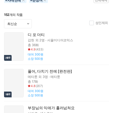
사내연애
순정녀
#
#
전체해제
152
개의 작품
성인제외
디 포 더티
감헌
외 2명
서울미디어코믹스
총 36화
4.9
(
433
)
대여
300원
소장
500원
풀어, 다치기 전에 [완전판]
메타툰
외 3명
메타툰
총 17화
4.8
(
207
)
대여
300원
소장
500원
부장님의 익애가 흘러넘쳐요