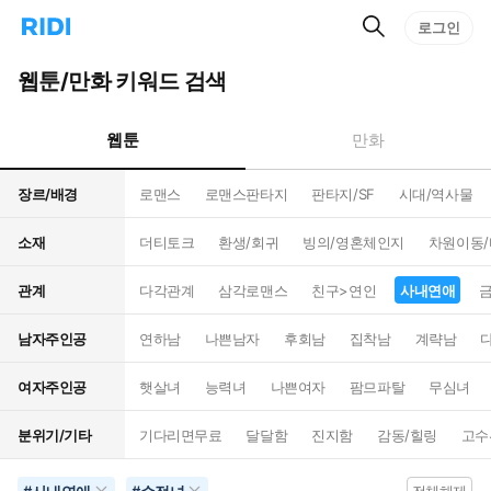
검
리
로그인
인
색
디
스
홈
턴
웹툰/만화 키워드 검색
으
트
로
검
이
색
웹툰
만화
동
장르/배경
로맨스
로맨스판타지
판타지/SF
시대/역사물
소재
더티토크
환생/회귀
빙의/영혼체인지
차원이동
관계
다각관계
삼각로맨스
친구>연인
사내연애
남자주인공
연하남
나쁜남자
후회남
집착남
계략남
여자주인공
햇살녀
능력녀
나쁜여자
팜므파탈
무심녀
분위기/기타
기다리면무료
달달함
진지함
감동/힐링
고수