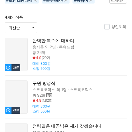
로맨스판타지
복수/배신
평범녀
#
#
#
전체해제
4
개의 작품
성인제외
완벽한 복수에 대하여
용사용
외 2명
투유드림
총 24화
4.9
(
202
)
대여
300원
소장
500원
구원 방정식
스르륵코믹스
외 1명
스르륵코믹스
총 92화
4.9
(
1,820
)
대여
300원
소장
500원
정략결혼 대공님은 제가 갖겠습니다