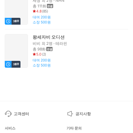
세생
외 2명
NHN
총 111화
4.8
(
85
)
대여
200원
소장
500원
왕세자비 오디션
비비
외 2명
테라핀
총 98화
5.0
(
2
)
대여
200원
소장
500원
고객센터
공지사항
서비스
기타 문의