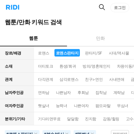
검
리
로그인
인
색
디
스
홈
턴
웹툰/만화 키워드 검색
으
트
로
검
이
색
웹툰
만화
동
장르/배경
로맨스
로맨스판타지
판타지/SF
시대/역사물
소재
더티토크
환생/회귀
빙의/영혼체인지
차원이동
관계
다각관계
삼각로맨스
친구>연인
사내연애
남자주인공
연하남
나쁜남자
후회남
집착남
계략남
여자주인공
햇살녀
능력녀
나쁜여자
팜므파탈
무심녀
분위기/기타
기다리면무료
달달함
진지함
감동/힐링
고수