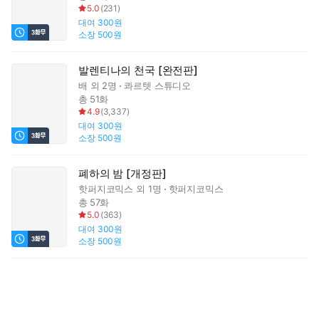
5.0
(
231
)
대여
300원
소장
500원
발렌티나의 천국 [완전판]
배
외 2명
콰르텟 스튜디오
총 51화
4.9
(
3,337
)
대여
300원
소장
500원
폐하의 밤 [개정판]
핫퍼지코믹스
외 1명
핫퍼지코믹스
총 57화
5.0
(
363
)
대여
300원
소장
500원
폐