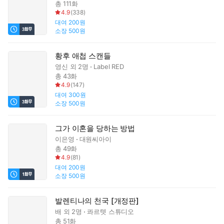
총 111화
4.9
(
338
)
대여
200원
소장
500원
황후 애첩 스캔들
영신
외 2명
Label RED
총 43화
4.9
(
147
)
대여
300원
소장
500원
그가 이혼을 당하는 방법
이은영
대원씨아이
총 49화
4.9
(
81
)
대여
200원
소장
500원
발렌티나의 천국 [개정판]
배
외 2명
콰르텟 스튜디오
총 51화