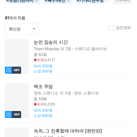
로맨스판타지
복수/배신
기다리면무료
#
#
#
전체해제
81
개의 작품
성인제외
눈먼 짐승의 시간
Team Mayday
외 1명
스튜디오 얼라이브
총 62화
4.9
(
2,417
)
대여
300원
소장
500원
백조 무덤
앤트 스튜디오
외 2명
앤트 스튜디오
총 56화
4.9
(
5,326
)
대여
300원
소장
600원
속죄, 그 잔혹함에 대하여 [완전판]