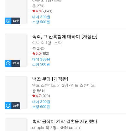
아냑
외 1명
소락
총 27화
4.9
(
2,641
)
대여
300원
소장
500원
속죄, 그 잔혹함에 대하여 [개정판]
아냑
외 1명
소락
총 27화
5.0
(
162
)
대여
300원
소장
500원
백조 무덤 [개정판]
앤트 스튜디오
외 2명
앤트 스튜디오
총 56화
4.7
(
200
)
대여
300원
소장
600원
흑막 공작이 계약 결혼을 제안했다
sopple
외 3명
NHN comico