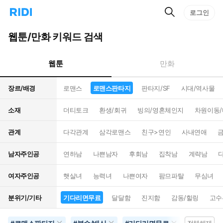
검
리
로그인
인
색
디
스
홈
턴
웹툰/만화 키워드 검색
으
트
로
검
이
색
웹툰
만화
동
장르/배경
로맨스
로맨스판타지
판타지/SF
시대/역사물
소재
더티토크
환생/회귀
빙의/영혼체인지
차원이동
관계
다각관계
삼각로맨스
친구>연인
사내연애
남자주인공
연하남
나쁜남자
후회남
집착남
계략남
여자주인공
햇살녀
능력녀
나쁜여자
팜므파탈
무심녀
분위기/기타
기다리면무료
달달함
진지함
감동/힐링
고수