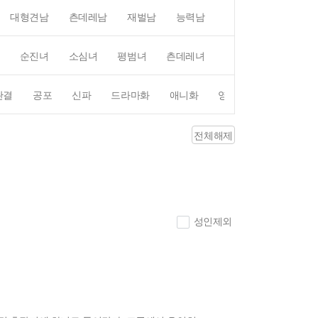
대형견남
츤데레남
재벌남
능력남
평범남
무심남
순진녀
소심녀
평범녀
츤데레녀
직진녀
상처녀
완결
공포
신파
드라마화
애니화
영화화
전체해제
성인제외