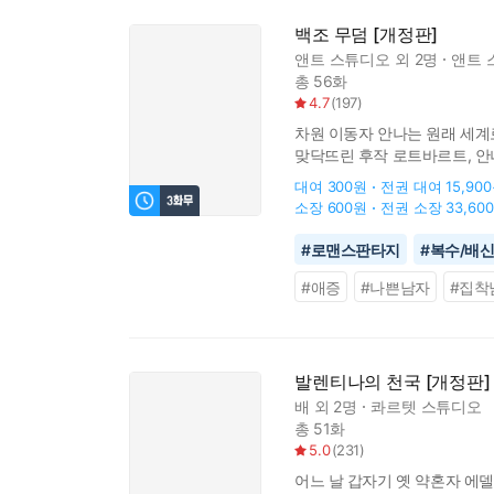
백조 무덤 [개정판]
앤트 스튜디오
외 2명
앤트 
총 56화
4.7
(
197
)
차원 이동자 안나는 원래 세계
맞닥뜨린 후작 로트바르트, 안나
세계로 돌아가기 위해서는 ‘이
대여
300원
전권 대여
15,90
소장
600원
전권 소장
33,60
#
로맨스판타지
#
복수/배
#
애증
#
나쁜남자
#
집착
발렌티나의 천국 [개정판]
배
외 2명
콰르텟 스튜디오
총 51화
5.0
(
231
)
어느 날 갑자기 옛 약혼자 에