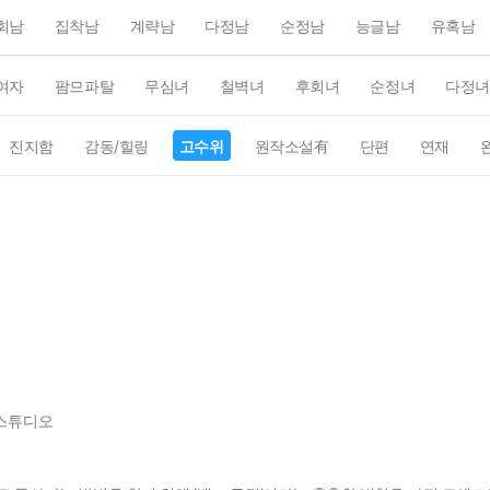
회남
집착남
계략남
다정남
순정남
능글남
유혹남
여자
팜므파탈
무심녀
철벽녀
후회녀
순정녀
다정녀
진지함
감동/힐링
고수위
원작소설有
단편
연재
스튜디오