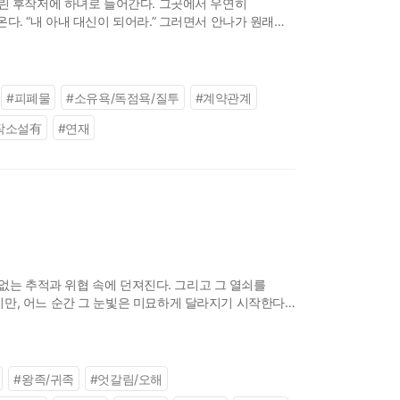
그린 후작저에 하녀로 들어간다. 그곳에서 우연히
. “내 아내 대신이 되어라.” 그러면서 안나가 원래
 사이, 로트바르트의 아들인 스반힐
#
피폐물
#
소유욕/독점욕/질투
#
계약관계
작소설有
#
연재
끝없는 추적과 위협 속에 던져진다. 그리고 그 열쇠를
만, 어느 순간 그 눈빛은 미묘하게 달라지기 시작한다.
 수 없는 끌림으로 변해간다
#
왕족/귀족
#
엇갈림/오해