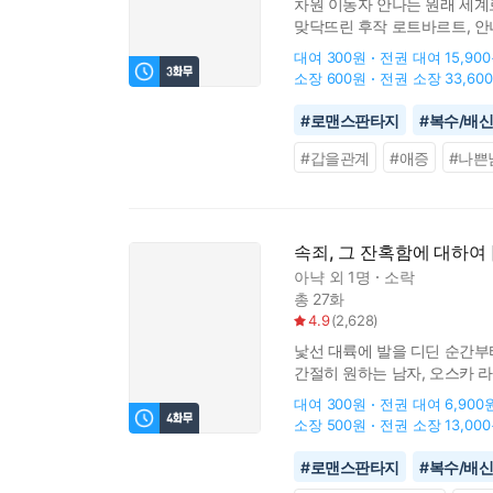
차원 이동자 안나는 원래 세계
맞닥뜨린 후작 로트바르트, 안나
세계로 돌아가기 위해서는 ‘이
대여
300원
전권 대여
15,90
소장
600원
전권 소장
33,60
#
로맨스판타지
#
복수/배
#
갑을관계
#
애증
#
나쁜
속죄, 그 잔혹함에 대하여 
아냑
외 1명
소락
총 27화
4.9
(
2,628
)
낯선 대륙에 발을 디딘 순간부터
간절히 원하는 남자, 오스카 
서로를 이용해야만 살아남을 수
대여
300원
전권 대여
6,900
소장
500원
전권 소장
13,00
#
로맨스판타지
#
복수/배