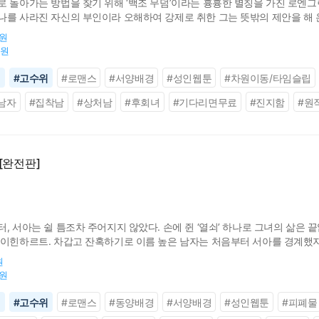
로 돌아가는 방법을 찾기 위해 ‘백조 무덤’이라는 흉흉한 별칭을 가진 로엔
를 사라진 자신의 부인이라 오해하여 강제로 취한 그는 뜻밖의 제안을 해 온다
 세계 사람과의 사이에서 아이를 낳아야 한다’는 사실을 알려 준다. 고민하는
0원
0원
신
#
고수위
#
로맨스
#
서양배경
#
성인웹툰
#
차원이동/타임슬립
남자
#
집착남
#
상처남
#
후회녀
#
기다리면무료
#
진지함
#
원
[완전판]
, 서아는 쉴 틈조차 주어지지 않았다. 손에 쥔 ‘열쇠’ 하나로 그녀의 삶은 
라이힌하르트. 차갑고 잔혹하기로 이름 높은 남자는 처음부터 서아를 경계했지
 있는 관계. 하지만 함께 지내는 시간이 길어질수록, 증오와 집착은 설명할
원
0원
신
#
고수위
#
로맨스
#
동양배경
#
서양배경
#
성인웹툰
#
피폐물