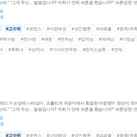
는데.” “그게 무슨… 말씀입니까? 저희가 언제 파혼을 했습니까?” 파혼당한
그 편지의 발신인인 에드거 공작이 곧 발렌티나의 남편이 될 사람이라는 것. 더
0원
0원
신
#
고수위
#
로맨스
#
서양배경
#
성인웹툰
#
피폐물
#
왕족/귀
#
짝사랑
#
첫사랑
#
애증
#
연하남
#
집착남
#
계략남
#
다정남
녀
#
후회녀
#
상처녀
#
기다리면무료
#
원작소설有
#
연재
델레드가 눈앞에 나타났다. 코흘리개 귀공자에서 훤칠한 비렁뱅이 청년이 되어서
는데.” “그게 무슨… 말씀입니까? 저희가 언제 파혼을 했습니까?” 파혼당한
그 편지의 발신인인 에드거 공작이 곧 발렌티나의 남편이 될 사람이라는 것. 더
0원
0원
신
#
고수위
#
로맨스
#
서양배경
#
성인웹툰
#
피폐물
#
왕족/귀