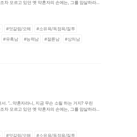
 것조차 모르고 있던 옛 약혼자의 손에는, 그를 암살하라는
 큰 문제는, 이
족
#
엇갈림/오해
#
소유욕/독점욕/질투
#
유혹남
#
능력남
#
절륜남
#
상처남
. “…약혼자라니, 지금 무슨 소릴 하는 거지? 우린
 것조차 모르고 있던 옛 약혼자의 손에는, 그를 암살하라는
 큰 문제는, 이
족
#
엇갈림/오해
#
소유욕/독점욕/질투