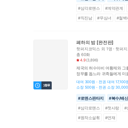
#
삼각로맨스
#
계약관계
#
직진남
#
무심녀
#
철벽
폐하의 밤 [완전판]
핫퍼지코믹스
외 1명
핫퍼지
총 60화
4.9
(
3,896
)
제국의 허수아비 여황제와 그를
정무를 돕느라 귀족들에게 미움을
용서를…!” “정말 싫으십니까?
대여
300원
전권 대여
17,100
소장
500원
전권 소장
30,00
#
로맨스판타지
#
복수/배
#
삼각로맨스
#
첫사랑
#
#
원작소설有
#
연재