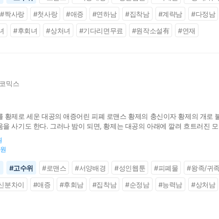
#
짝사랑
#
첫사랑
#
애증
#
연하남
#
집착남
#
계략남
#
다정남
녀
#
후회녀
#
상처녀
#
기다리면무료
#
원작소설有
#
연재
코믹스
 황제로 세운 대공의 애증어린 피폐 로맨스 황제의 충신이자 황제의 개로 불
 사기도 한다. 그러나 밤이 되면, 황제는 대공의 아래에 깔려 흐트러진 모습
 제겐 솔직하게 말씀하셔도 됩니다. 저는 폐하의 영원한 종이니까요.”
원
0원
신
#
고수위
#
로맨스
#
서양배경
#
성인웹툰
#
피폐물
#
왕족/귀
신분차이
#
애증
#
후회남
#
집착남
#
순정남
#
능력남
#
상처남