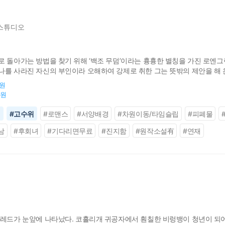
스튜디오
로 돌아가는 방법을 찾기 위해 ‘백조 무덤’이라는 흉흉한 별칭을 가진 로엔
를 사라진 자신의 부인이라 오해하여 강제로 취한 그는 뜻밖의 제안을 해 온다
 세계 사람과의 사이에서 아이를 낳아야 한다’는 사실을 알려 준다. 고민하는
0원
0원
신
#
고수위
#
로맨스
#
서양배경
#
차원이동/타임슬립
#
피폐물
남
#
후회녀
#
기다리면무료
#
진지함
#
원작소설有
#
연재
델레드가 눈앞에 나타났다. 코흘리개 귀공자에서 훤칠한 비렁뱅이 청년이 되어서