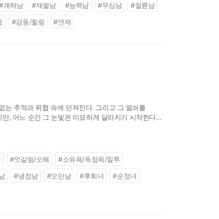
#
계략남
#
재벌남
#
능력남
#
무심남
#
절륜남
료
#
감동/힐링
#
연재
끝없는 추적과 위협 속에 던져진다. 그리고 그 열쇠를
만, 어느 순간 그 눈빛은 미묘하게 달라지기 시작한다.
 수 없는 끌림으로 변해간다
족
#
엇갈림/오해
#
소유욕/독점욕/질투
남
#
냉정남
#
오만남
#
후회녀
#
순정녀