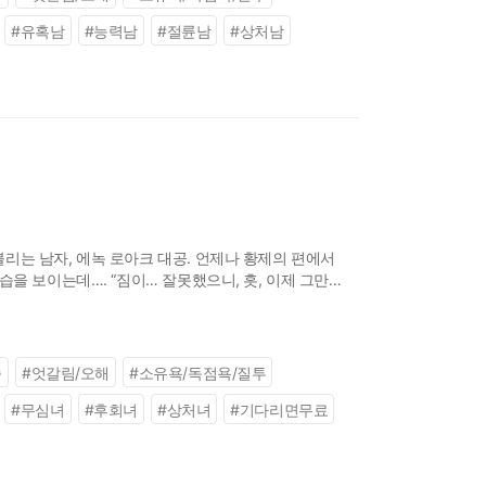
#
유혹남
#
능력남
#
절륜남
#
상처남
리는 남자, 에녹 로아크 대공. 언제나 황제의 편에서
을 보이는데…. “짐이… 잘못했으니, 흣, 이제 그만
족
#
엇갈림/오해
#
소유욕/독점욕/질투
#
무심녀
#
후회녀
#
상처녀
#
기다리면무료