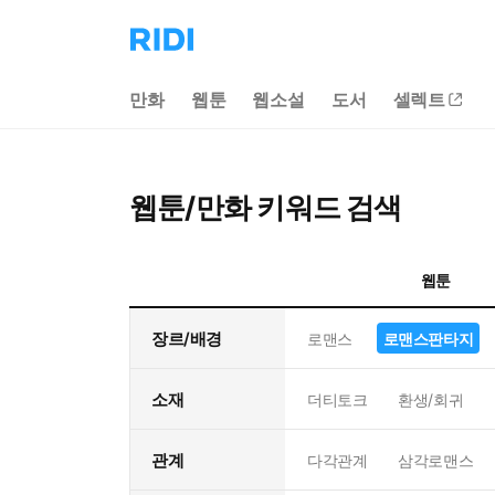
리
디
홈
만화
웹툰
웹소설
도서
셀렉트
으
로
이
동
웹툰/만화 키워드 검색
웹툰
장르/배경
로맨스
로맨스판타지
소재
더티토크
환생/회귀
관계
다각관계
삼각로맨스