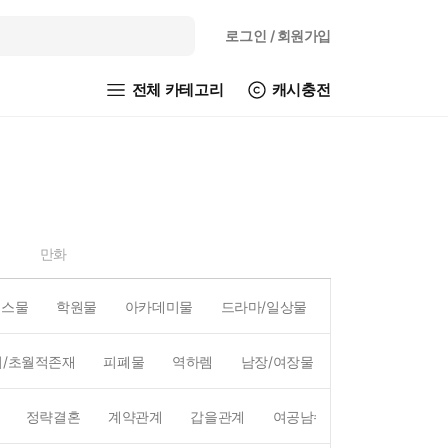
로그인
/ 회원가입
전체 카테고리
캐시충전
만화
피스물
학원물
아카데미물
드라마/일상물
코믹물
액션/
외/초월적존재
피폐물
역하렘
남장/여장물
연예계
왕족/
정략결혼
계약관계
갑을관계
여공남수
짝사랑
첫