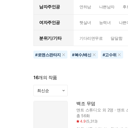
남자주인공
연하남
나쁜남자
후
여자주인공
햇살녀
능력녀
나쁜
분위기/기타
기다리면무료
달달함
#
로맨스판타지
#
복수/배신
#
고수위
16
개의 작품
백조 무덤
앤트 스튜디오
외 2명
앤트 
총 56화
4.9
(
5,313
)