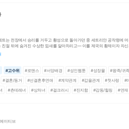
다
트는 전장에서 승리를 거두고 황성으로 돌아가던 중 세트리안 공작령에 머
친절 뒤에 숨겨진 수상한 낌새를 알아차리고― 이를 제국의 황제이자 자신의 
각 없나?" "혹시 취하셨습니까?" 로웰은 그녀를 저지하며 새로운 제안을 한다
원
원
신
#
고수위
#
로맨스
#
서양배경
#
성인웹툰
#
성장물
#
왕족/귀
#
결혼/동거
#
선결혼후연애
#
계약관계
#
갑을관계
#
첫사랑
#
녀
#
츤데레녀
#
상처녀
#
걸크러시
#
진지함
#
감동/힐링
#
연재
에이티브