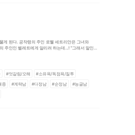
물게 된다. 공작령의 주인 로웰 세트리안은 그녀와
주인인 벨레트에게 알리려 하는데...! "그래서 말인데
. 레티샤는 로웰의 역모를 막고 부
족
#
엇갈림/오해
#
소유욕/독점욕/질투
애증
#
계략남
#
다정남
#
순정남
#
능글남