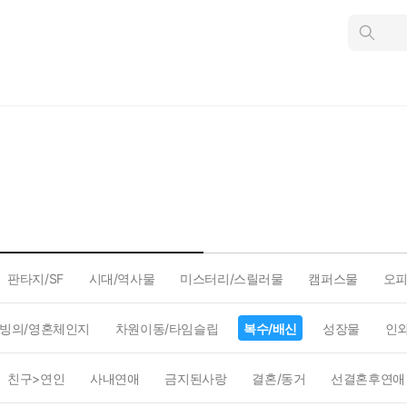
인
스
턴
트
검
색
판타지/SF
시대/역사물
미스터리/스릴러물
캠퍼스물
오
빙의/영혼체인지
차원이동/타임슬립
복수/배신
성장물
인
친구>연인
사내연애
금지된사랑
결혼/동거
선결혼후연애