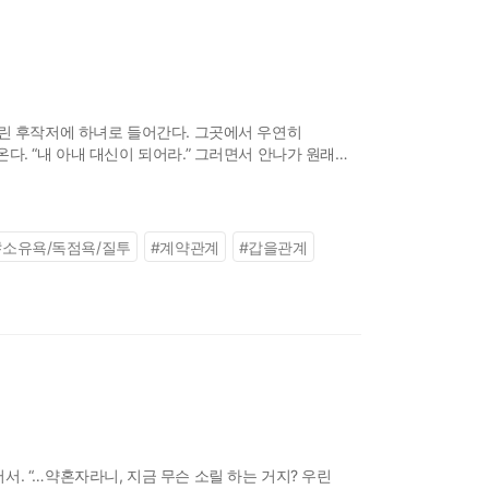
그린 후작저에 하녀로 들어간다. 그곳에서 우연히
. “내 아내 대신이 되어라.” 그러면서 안나가 원래
 사이, 로트바르트의 아들인 스반힐
#
소유욕/독점욕/질투
#
계약관계
#
갑을관계
. “…약혼자라니, 지금 무슨 소릴 하는 거지? 우린