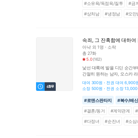
#
소유욕/독점욕/질투
#
금
#
상처남
#
냉정남
#
오만
속죄, 그 잔혹함에 대하여 
아냑
외 1명
소락
총 27화
5.0
(
162
)
낯선 대륙에 발을 디딘 순간부터
간절히 원하는 남자, 오스카 
서로를 이용해야만 살아남을 수
대여
300원
전권 대여
6,900
소장
500원
전권 소장
13,00
#
로맨스판타지
#
복수/배
#
결혼/동거
#
계약관계
#
다정녀
#
순진녀
#
소심