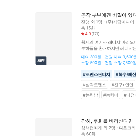
공작 부부에겐 비밀이 있
잔댕
외 1명
(주)재담미디어
총 15화
4.9
(
171
)
황제의 여기사 레티샤 마리오네
부하들을 환대하지만 레티샤는 
레티샤 양. 나와 결혼해 줄 생
대여
300원
전권 대여
3,600
소장
500원
전권 소장
7,500
#
로맨스판타지
#
복수/배
#
삼각로맨스
#
친구>연인
#
능력남
#
능력녀
#
다정
감히, 후회를 바라신다면
삼색캔따개
외 2명
다온크리
총 60화