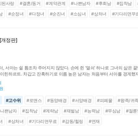
지된사랑
#
결혼/동거
#
계약관계
#
나쁜남자
#
후회남
#
집착남
남
#
순정녀
#
다정녀
#
순진녀
#
소심녀
#
상처녀
#
기다리면무
[개정판]
, 서아는 쉴 틈조차 주어지지 않았다. 손에 쥔 ‘열쇠’ 하나로 그녀의 삶은 
라이힌하르트. 차갑고 잔혹하기로 이름 높은 남자는 처음부터 서아를 경계했지
 있는 관계. 하지만 함께 지내는 시간이 길어질수록, 증오와 집착은 설명할
원
0원
신
#
고수위
#
로맨스
#
동양배경
#
서양배경
#
피폐물
#
왕족/귀
#
나쁜남자
#
집착남
#
계략남
#
재벌남
#
능력남
#
무심남
#
절륜
녀
#
상처녀
#
기다리면무료
#
감동/힐링
#
연재