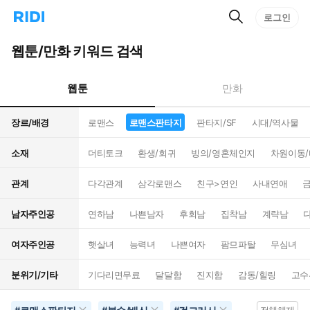
검
리
로그인
인
색
디
스
홈
턴
웹툰/만화 키워드 검색
으
트
로
검
이
색
웹툰
만화
동
장르/배경
로맨스
로맨스판타지
판타지/SF
시대/역사물
소재
더티토크
환생/회귀
빙의/영혼체인지
차원이동
관계
다각관계
삼각로맨스
친구>연인
사내연애
남자주인공
연하남
나쁜남자
후회남
집착남
계략남
여자주인공
햇살녀
능력녀
나쁜여자
팜므파탈
무심녀
분위기/기타
기다리면무료
달달함
진지함
감동/힐링
고수