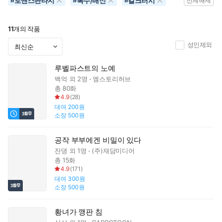
로맨스판타지
복수/배신
걸크러시
#
#
#
전체해제
11
개의 작품
성인제외
루벨파스트의 노예
백억
외 2명
엠스토리허브
총 80화
4.9
(
28
)
대여
200원
소장
500원
공작 부부에겐 비밀이 있다
잔댕
외 1명
(주)재담미디어
총 15화
4.9
(
171
)
대여
300원
소장
500원
황녀가 깽판 침