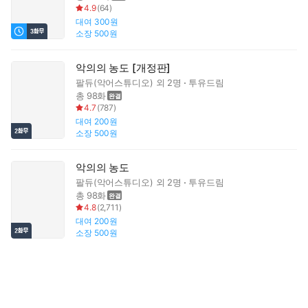
4.9
(
64
)
대여
300원
소장
500원
악의의 농도 [개정판]
팔듀(악어스튜디오)
외 2명
투유드림
총 98화
4.7
(
787
)
대여
200원
소장
500원
악의의 농도
팔듀(악어스튜디오)
외 2명
투유드림
총 98화
4.8
(
2,711
)
대여
200원
소장
500원