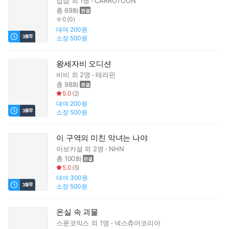
십삼
외 1명
CARROTOON
총 69화
0
(
0
)
대여
200원
소장
500원
왕세자비 오디션
비비
외 2명
테라핀
총 98화
5.0
(
2
)
대여
200원
소장
500원
이 구역의 미친 악녀는 나야
아보카설
외 2명
NHN
총 100화
5.0
(
5
)
대여
300원
소장
500원
온실 속 괴물
스푼코믹스
외 1명
넥스츄어코리아