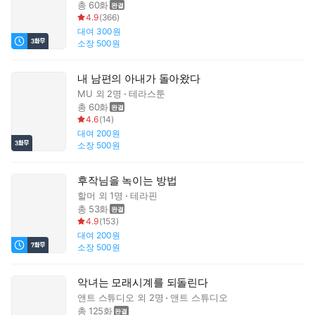
총 60화
4.9
(
366
)
대여
300원
소장
500원
내 남편의 아내가 돌아왔다
MU
외 2명
테라스툰
총 60화
4.6
(
14
)
대여
200원
소장
500원
후작님을 녹이는 방법
할머
외 1명
테라핀
총 53화
4.9
(
153
)
대여
200원
소장
500원
악녀는 모래시계를 되돌린다
앤트 스튜디오
외 2명
앤트 스튜디오
총 125화