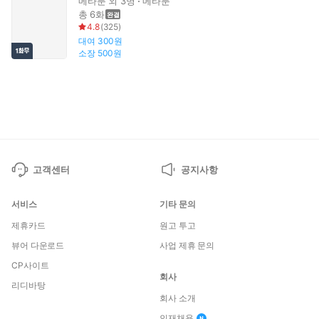
메타툰
외 3명
메타툰
총 6화
4.8
(
325
)
대여
300원
소장
500원
고객센터
공지사항
서비스
기타 문의
제휴카드
원고 투고
뷰어 다운로드
사업 제휴 문의
CP사이트
회사
리디바탕
회사 소개
인재채용