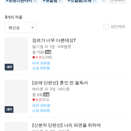
로맨스판타지
햇살남
엇갈림/오해
갑을관계
#
#
#
#
전체해제
3
개의 작품
성인제외
장르가 너무 다른데요?
딸기잼
외 1명
KW웹툰
총 15화
4.9
(
2,296
)
대여
300원
소장
500원
[순애 단편선] 혼인 전 필독서
메타툰
외 3명
메타툰
총 6화
4.9
(
312
)
대여
300원
소장
500원
[신분차 단편선] 나의 파면을 위하여