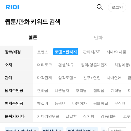
검
리
로그인
인
색
디
스
홈
턴
웹툰/만화 키워드 검색
으
트
로
검
이
색
웹툰
만화
동
장르/배경
로맨스
로맨스판타지
판타지/SF
시대/역사물
소재
더티토크
환생/회귀
빙의/영혼체인지
차원이동
관계
다각관계
삼각로맨스
친구>연인
사내연애
남자주인공
연하남
나쁜남자
후회남
집착남
계략남
여자주인공
햇살녀
능력녀
나쁜여자
팜므파탈
무심녀
분위기/기타
기다리면무료
달달함
진지함
감동/힐링
고수