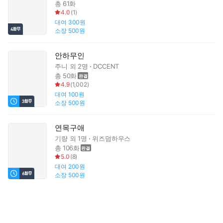
총 61화
4.0
(
1
)
대여
300원
소장
500원
안하무인
주니
외 2명
DCCENT
총 50화
4.9
(
1,002
)
대여
100원
소장
500원
연목구애
기량
외 1명
위즈덤하우스
총 106화
5.0
(
8
)
대여
200원
소장
500원