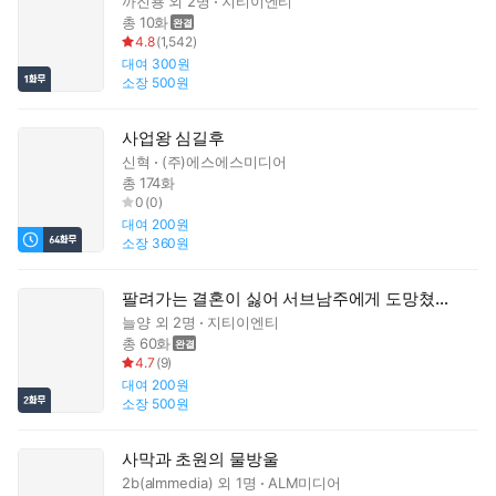
까진뇽
외 2명
지티이엔티
총 10화
4.8
(
1,542
)
대여
300원
소장
500원
사업왕 심길후
신혁
(주)에스에스미디어
총 174화
0
(
0
)
대여
200원
소장
360원
팔려가는 결혼이 싫어 서브남주에게 도망쳤는데
늘양
외 2명
지티이엔티
총 60화
4.7
(
9
)
대여
200원
소장
500원
사막과 초원의 물방울
2b(almmedia)
외 1명
ALM미디어