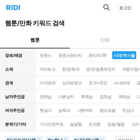
검
리
로그인
인
색
디
스
홈
턴
웹툰/만화 키워드 검색
으
트
로
검
이
색
웹툰
만화
동
장르/배경
로맨스
로맨스판타지
판타지/SF
시대/역사물
소재
더티토크
환생/회귀
빙의/영혼체인지
차원이동
관계
다각관계
삼각로맨스
친구>연인
사내연애
남자주인공
연하남
나쁜남자
후회남
집착남
계략남
여자주인공
햇살녀
능력녀
나쁜여자
팜므파탈
무심녀
분위기/기타
기다리면무료
달달함
진지함
감동/힐링
고수