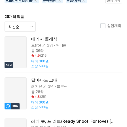
드라마/일상물
능력남
집착남
#
#
#
전체해제
25
개의 작품
성인제외
매리지 클래식
로(ro)
외 2명
애니툰
총 36화
4.9
(
216
)
대여
300원
소장
500원
달아나도 그대
최지윤
외 3명
블루픽
총 25화
4.8
(
261
)
대여
300원
소장
500원
레디 슛, 포 러브(Ready Shoot, For love) [개정판]