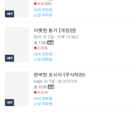
4.9
(
266
)
대여
300원
소장
500원
야릇한 동거 [개정판]
한야
외 2명
마루 더 레드
총 13화
3.9
(
9
)
대여
300원
소장
500원
완벽한 포식자 (무삭제판)
sage
외 1명
로크미디어
총 62화
4.3
(
4
)
대여
200원
소장
400원
1