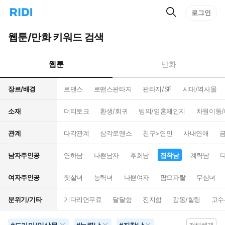
검
리
로그인
인
색
디
스
홈
턴
웹툰/만화 키워드 검색
으
트
로
검
이
색
웹툰
만화
동
장르/배경
로맨스
로맨스판타지
판타지/SF
시대/역사물
소재
더티토크
환생/회귀
빙의/영혼체인지
차원이동
관계
다각관계
삼각로맨스
친구>연인
사내연애
남자주인공
연하남
나쁜남자
후회남
집착남
계략남
여자주인공
햇살녀
능력녀
나쁜여자
팜므파탈
무심녀
분위기/기타
기다리면무료
달달함
진지함
감동/힐링
고수