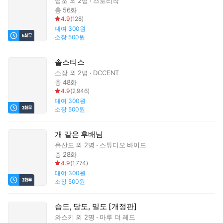
영조
외 2명
스토리작
총 56화
4.9
(
128
)
대여
300원
소장
500원
솔스티스
소장
외 2명
DCCENT
총 48화
4.9
(
2,946
)
대여
300원
소장
500원
개 같은 후배님
유산도
외 2명
스튜디오 바이드
총 28화
4.9
(
1,774
)
대여
300원
소장
500원
습도, 당도, 밀도 [개정판]
와스키
외 2명
마루 더 레드