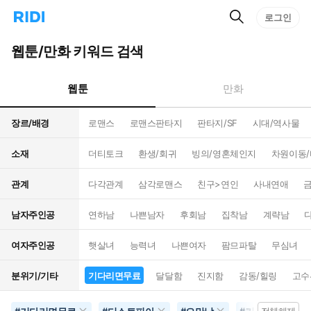
검
리
로그인
인
색
디
스
홈
턴
웹툰/만화 키워드 검색
으
트
로
검
이
색
웹툰
만화
동
장르/배경
로맨스
로맨스판타지
판타지/SF
시대/역사물
소재
더티토크
환생/회귀
빙의/영혼체인지
차원이동
관계
다각관계
삼각로맨스
친구>연인
사내연애
남자주인공
연하남
나쁜남자
후회남
집착남
계략남
여자주인공
햇살녀
능력녀
나쁜여자
팜므파탈
무심녀
분위기/기타
기다리면무료
달달함
진지함
감동/힐링
고수