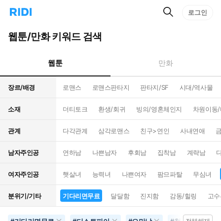
검
리
로그인
인
색
디
스
홈
턴
웹툰/만화 키워드 검색
으
트
로
검
이
색
웹툰
만화
동
장르/배경
로맨스
로맨스판타지
판타지/SF
시대/역사물
소재
더티토크
환생/회귀
빙의/영혼체인지
차원이동
관계
다각관계
삼각로맨스
친구>연인
사내연애
남자주인공
연하남
나쁜남자
후회남
집착남
계략남
여자주인공
햇살녀
능력녀
나쁜여자
팜므파탈
무심녀
분위기/기타
기다리면무료
달달함
진지함
감동/힐링
고수