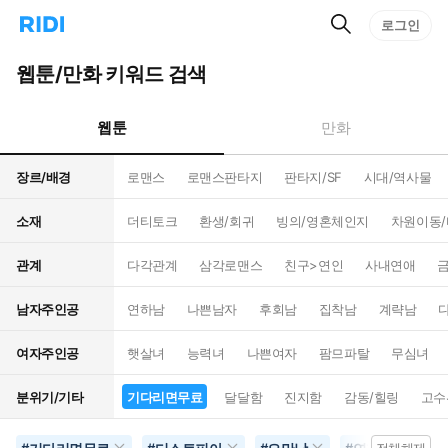
검
리
로그인
인
색
디
스
홈
턴
웹툰/만화 키워드 검색
으
트
로
검
이
색
웹툰
만화
동
장르/배경
로맨스
로맨스판타지
판타지/SF
시대/역사물
소재
더티토크
환생/회귀
빙의/영혼체인지
차원이동
관계
다각관계
삼각로맨스
친구>연인
사내연애
남자주인공
연하남
나쁜남자
후회남
집착남
계략남
여자주인공
햇살녀
능력녀
나쁜여자
팜므파탈
무심녀
분위기/기타
기다리면무료
달달함
진지함
감동/힐링
고수