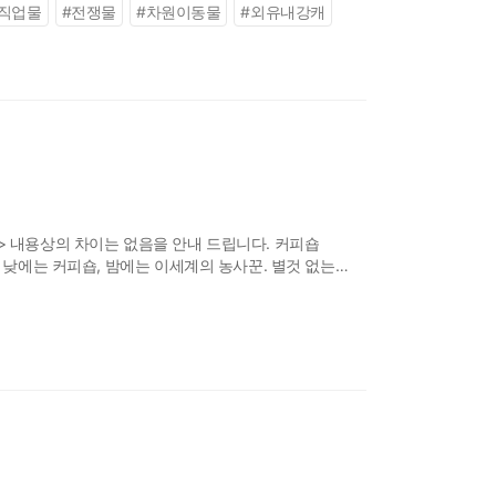
직업물
#
전쟁물
#
차원이동물
#
외유내강캐
> 내용상의 차이는 없음을 안내 드립니다. 커피숍
 낮에는 커피숍, 밤에는 이세계의 농사꾼. 별것 없는
원문이 열렸다]