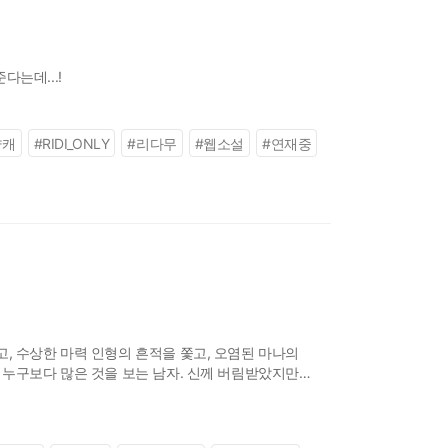
는데...!
략캐
#
RIDI_ONLY
#
리다무
#
웹소설
#
연재중
, 수상한 마력 인형의 흔적을 쫓고, 오염된 마나의
 누구보다 많은 것을 보는 남자. 신께 버림받았지만
 존재를 깨닫게 한 것이오."