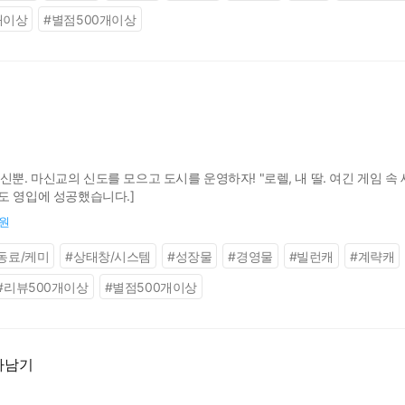
개이상
#
별점500개이상
신뿐. 마신교의 신도를 모으고 도시를 운영하자! "로렐, 내 딸. 여긴 게임 속
도 영입에 성공했습니다.]
0원
동료/케미
#
상태창/시스템
#
성장물
#
경영물
#
빌런캐
#
계략캐
#
리뷰500개이상
#
별점500개이상
아남기