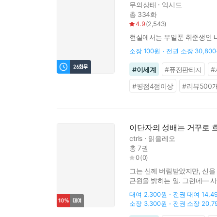
무의상태
익시드
총 334화
4.9
(
2,543
)
현실에서는 무일푼 취준생인 내가
소장
100원
전권 소장
30,80
#
이세계
#
퓨전판타지
#
#
평점4점이상
#
리뷰500
이단자의 성배는 거꾸로 
ctrls
읽을레오
총 7권
0
(
0
)
그는 신께 버림받았지만, 신을
근원을 밝히는 일. 그런데— 
누구보다 신을 사랑하는 남자. 
대여
2,300원
전권 대여
14,4
소장
3,300원
전권 소장
20,7