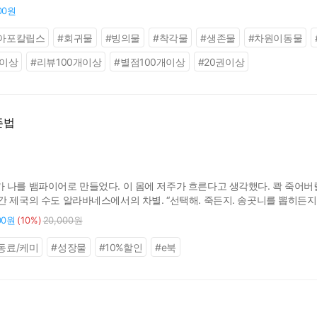
할 세계에서 이미 망해버린 가문의 적자 '아렌하이트 하르트만'의 몸으로 빙
00원
아포칼립스
#
회귀물
#
빙의물
#
착각물
#
생존물
#
차원이동물
이상
#
리뷰100개이상
#
별점100개이상
#
20권이상
존법
나를 뱀파이어로 만들었다. 이 몸에 저주가 흐른다고 생각했다. 콱 죽어버릴까
간 제국의 수도 알라바네스에서의 차별. “선택해. 죽든지. 송곳니를 뽑히든지
다. 잘못하면 죽었겠군.’ 멸망으로 치닫는 이 세계에서, 괴물이라 차별받는 
00원
(10%)
20,000원
동료/케미
#
성장물
#
10%할인
#
e북