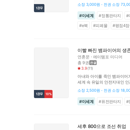
바로 인간인 세상. 앞으로 망
소장
3,000원
전권 소장
73,0
#
이세계
#
정통판타지
#
#
e북
#
피폐물
#
평점4점
이빨 빠진 뱀파이어의 생
연혼문
에이템포 미디어
총 9권
3.9
(
11
)
아내와 아이를 죽인 뱀파이어가 
세계 속 유일의 안전지대인 인
던전 카오스의 위험성. ‘위험했
소장
2,500원
전권 소장
18,0
#
이세계
#
퓨전판타지
#
세후 800으로 조선 취업