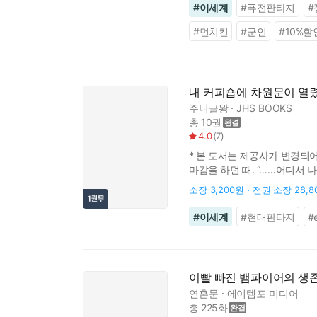
#
이세계
#
퓨전판타지
#
#
먼치킨
#
군인
#
10%할
내 커피숍에 차원문이 열렸
주니글왕
JHS BOOKS
총 10권
4.0
(
7
)
* 본 도서는 제공사가 변경되
마감을 하던 때. “……어디서 
커피숍에 이상한 차원문. 이세
소장
3,200원
전권 소장
28,
#
이세계
#
현대판타지
#
이빨 빠진 뱀파이어의 생
연혼문
에이템포 미디어
총 225화