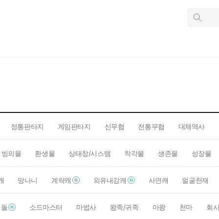
인
스
턴
트
검
색
정통판타지
게임판타지
신무협
전통무협
대체역사
빙의물
환생물
상태창/시스템
착각물
생존물
성장물
캐
망나니
계략캐
외유내강캐
사연캐
얼굴천재
이돌
소드마스터
마법사
왕족/귀족
마왕
천마
회