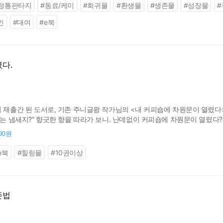
정통판타지
#
동료/케미
#
회귀물
#
환생물
#
생존물
#
성장물
#
인
#
대여
#
e북
다.
어 재출간 된 도서로, 기존 주니글왕 작가님의 <내 커피숍에 차원문이 열렸다
나는 냄새지?” 향긋한 향을 따라가 보니. 난데없이 커피숍에 차원문이 열렸다?
계에서 따 온 다양한 식재료로 힐링 한번 해보시겠습니까? [내 커피숍에 차
800원
e북
#
힐링물
#
10권이상
존법