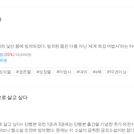
다
계의 낯선 몸에 빙의되었다. 빙의된 몸은 다름 아닌 '세계 최강 마법사'라는 타
0원
(20%)
13,500원
000원
빙의물
#
생존물
#
성장물
#
마법사
#
대여
#
e북
#
10권이상
으로 살고 싶다
로 살고 싶다> 단행본 외전 1권과 3권에는 단행본 출간을 기념한 추가 외전
보니 웹소설 조연에 빙의했다. 문제는 이 소설이 끔찍한 공포소설이란 점!