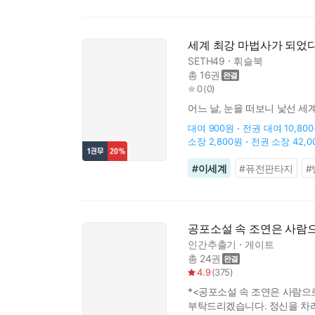
세계 최강 마법사가 되었
SETH49
휘슬북
총 16권
0
(
0
)
어느 날, 눈을 떠보니 낯선 세
대여
900원
전권 대여
10,80
소장
2,800원
전권 소장
42,
#
이세계
#
퓨전판타지
#
공포소설 속 조연은 사람
인간추출기
게이트
총 24권
4.9
(
375
)
*<공포소설 속 조연은 사람으
부탁드리겠습니다. 정신을 차려