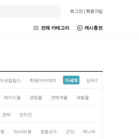
로그인
/ 회원가입
전체 카테고리
캐시충전
아포칼립스
학원/아카데미
이세계
삼국지
레이드물
경영물
연예계물
재벌물
스포츠물
직업물
천재
먼치킨
사원
의사/의원
운동선수
군인
매니저
예술가
BJ/스