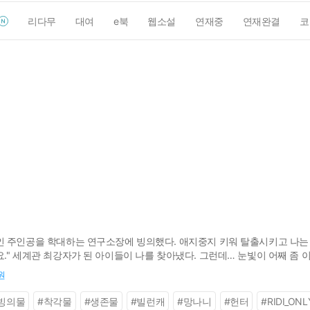
리다무
대여
e북
웹소설
연재중
연재완결
코
 주인공을 학대하는 연구소장에 빙의했다. 애지중지 키워 탈출시키고 나는 원
" 세계관 최강자가 된 아이들이 나를 찾아냈다. 그런데… 눈빛이 어째 좀 이상하
로 인해 다운로드 후 앱버전 감상을 권장드립니다.
원
빙의물
#
착각물
#
생존물
#
빌런캐
#
망나니
#
헌터
#
RIDI_ONL