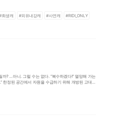
의한 주인공은 자신의 가문이 비밀스러운 주술
#
희생캐
#
외유내강캐
#
사연캐
#
RIDI_ONLY
? …아니. 그럴 수는 없다. “복수하겠다!” 멸망해 가는
.” 한정된 공간에서 자원을 수급하기 위해 개방된 고대
이 공간에서, 최흉