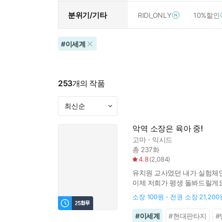
분위기/기타
RIDI_ONLY
10%할인
#
이세계
253
개의 작품
악역 소장은 육아 중!
고마
익시드
총 237화
4.8
(
2,084
)
유치원 교사였던 내가 실험체인
이제 저희가 평생 돌봐드릴게요.
수갑이니?" *일부 특수 효과
소장
100원
전권 소장
21,200
#
이세계
#
현대판타지
#