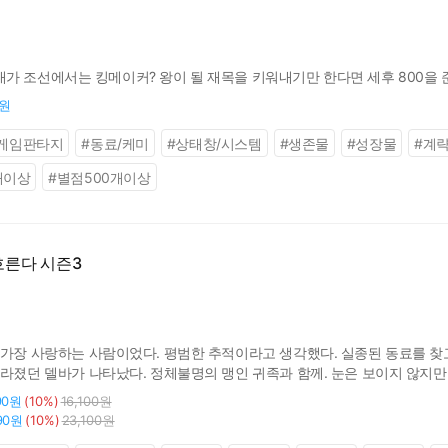
 조선에서는 킹메이커? 왕이 될 재목을 키워내기만 한다면 세후 800을 준다
0원
게임판타지
#
동료/케미
#
상태창/시스템
#
생존물
#
성장물
#
계
개이상
#
별점500개이상
흐른다 시즌3
 가장 사랑하는 사람이었다. 평범한 추적이라고 생각했다. 실종된 동료를 찾고
사라졌던 델바가 나타났다. 정체불명의 맹인 귀족과 함께. 눈은 보이지 않지만
그리고 그가 아이작에게 건넨 한마디. "그들의 가장 큰 실수는 내게 그 아이의
90원
(10%)
16,100원
90원
(10%)
23,100원