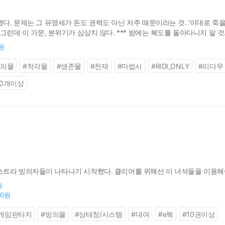
. 문제는 그 유명세가 돈도 권력도 아닌 저주 때문이라는 것. '이대로 죽을
런데 이 가문, 분위기가 심상치 않다. *** 밤에는 복도를 돌아다니지 말 것. 
 열어주지 말 것.
0원
빙의물
#
착각물
#
생존물
#
천재
#
마법사
#
RIDI_ONLY
#
리다무
00개이상
트라 빙의자들이 나타나기 시작했다. 클리어를 위해선 이 녀석들을 이용해
원
00원
게임판타지
#
빙의물
#
상태창/시스템
#
대여
#
e북
#
10권이상