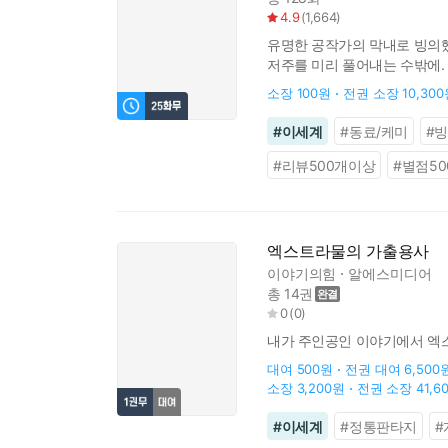
4.9
(
1,664
)
유명한 공작가의 막내로 빙의했다
저주를 미리 풀어내는 수밖에. 그
찾아온다고 하더라도, 절대 문을
소장
100원
전권 소장
10,30
#
이세계
#
동료/케미
#
#
리뷰500개이상
#
별점5
엑스트라물의 가출용사
이야기의힘
알에스미디어
총 14권
0
(
0
)
내가 주인공인 이야기에서 엑스
대여
500원
전권 대여
6,500
소장
3,200원
전권 소장
41,6
#
이세계
#
정통판타지
#