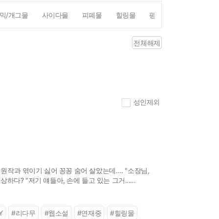
믹/개그물
사이다물
피폐물
힐링물
평점4점이상
리뷰1
전체해제
성인제외
작과 엮이기 싫어 꽁꽁 숨어 살았는데…. "소장님,
다? "저기 얘들아, 손에 들고 있는 그거...
Y
#
리다무
#
웹소설
#
연재중
#
힐링물