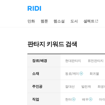
리
디
홈
만화
웹툰
웹소설
도서
셀렉트
으
로
이
동
판타지 키워드 검색
장르/배경
현대판타지
퓨전판타지
소재
동료/케미
회귀물
주인공
절대선
빌런캐
희생
직업
헌터
배우
아