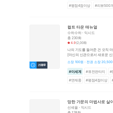
#
평점4점이상
#
리뷰500
컬트 타운 매뉴얼
수하수하
익시드
총 230화
4.9
(
2,008
)
나의 기도를 들어준 건 오직 마
[마신의 신관으로서 새로운 신
소장
100원
전권 소장
20,50
#
이세계
#
퓨전판타지
#
#
연재중
#
평점4점이상
망한 가문의 마법사로 살
선셰을
익시드
총 128화