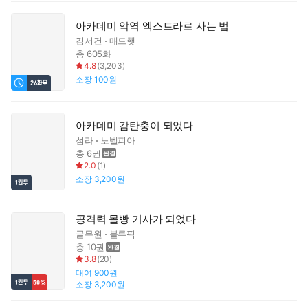
아카데미 악역 엑스트라로 사는 법
김서건
매드햇
총 605화
4.8
(
3,203
)
소장
100원
아카데미 감탄충이 되었다
섬라
노벨피아
총 6권
2.0
(
1
)
소장
3,200원
공격력 몰빵 기사가 되었다
글무원
블루픽
총 10권
3.8
(
20
)
대여
900원
소장
3,200원