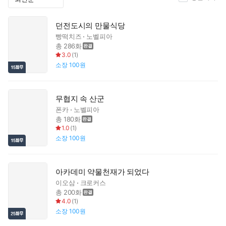
던전도시의 만물식당
빵떡치즈
노벨피아
총 286화
3.0
(
1
)
소장
100원
무협지 속 산군
폰카
노벨피아
총 180화
1.0
(
1
)
소장
100원
아카데미 약물천재가 되었다
이오삼
크로커스
총 200화
4.0
(
1
)
소장
100원