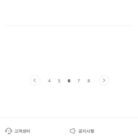
중
4
5
6
7
8
이
다
전
음
페
페
이
이
지
지
고객센터
공지사항