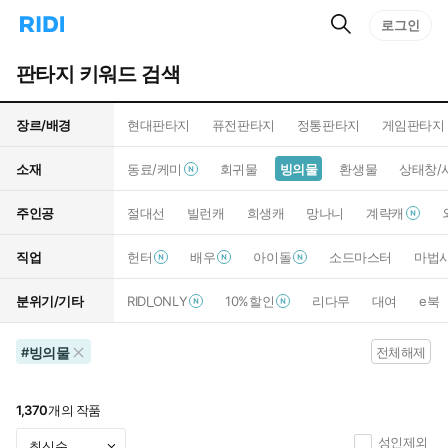
검
리
로그인
인
색
디
스
홈
턴
판타지 키워드 검색
으
트
로
검
이
색
장르/배경
현대판타지
퓨전판타지
정통판타지
게임판타지
동
소재
동료/케미
회귀물
빙의물
환생물
상태창/
주인공
절대선
빌런캐
희생캐
망나니
계략캐
직업
헌터
배우
아이돌
소드마스터
마법
분위기/기타
RIDI_ONLY
10%할인
리다무
대여
e북
빙의물
#
전체해제
1,370
개의 작품
성인제외