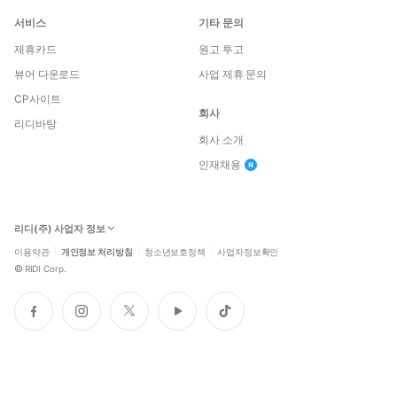
서비스
기타 문의
제휴카드
원고 투고
뷰어 다운로드
사업 제휴 문의
CP사이트
회사
리디바탕
회사 소개
인재채용
리디(주) 사업자 정보
이용약관
개인정보 처리방침
청소년보호정책
사업자정보확인
©
RIDI Corp.
페
인
트
유
틱
이
스
위
튜
톡
스
타
터
브
북
그
램