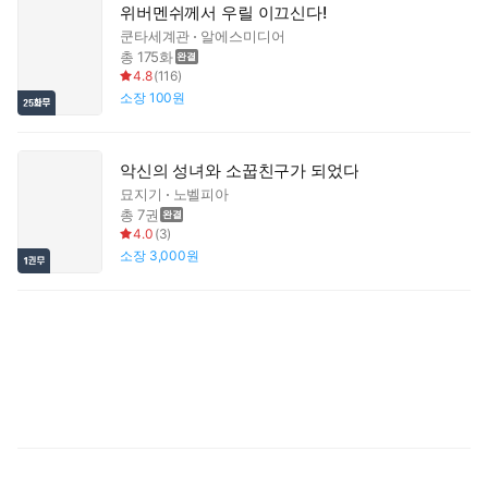
위버멘쉬께서 우릴 이끄신다!
쿤타세계관
알에스미디어
총 175화
4.8
(
116
)
소장
100원
악신의 성녀와 소꿉친구가 되었다
묘지기
노벨피아
총 7권
4.0
(
3
)
소장
3,000원
망
전