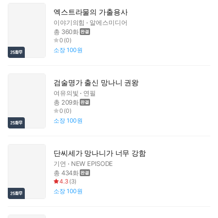
엑스트라물의 가출용사
이야기의힘
알에스미디어
총 360화
0
(
0
)
소장
100원
검술명가 출신 망나니 권왕
여유의빛
연필
총 209화
0
(
0
)
소장
100원
단씨세가 망나니가 너무 강함
기연
NEW EPISODE
총 434화
4.3
(
3
)
소장
100원