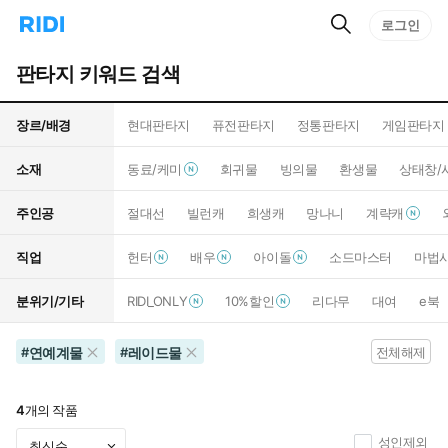
검
리
로그인
인
색
디
스
홈
턴
판타지 키워드 검색
으
트
로
검
이
색
장르/배경
현대판타지
퓨전판타지
정통판타지
게임판타지
동
소재
동료/케미
회귀물
빙의물
환생물
상태창/
주인공
절대선
빌런캐
희생캐
망나니
계략캐
직업
헌터
배우
아이돌
소드마스터
마법
분위기/기타
RIDI_ONLY
10%할인
리다무
대여
e북
연예계물
레이드물
#
#
전체해제
4
개의 작품
성인제외