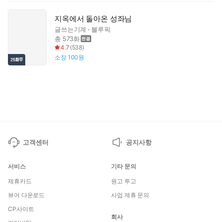
지옥에서 돌아온 성좌님
글쓰는기계
블루픽
총 573화
4.7
(
538
)
소장
100원
고객센터
공지사항
서비스
기타 문의
제휴카드
원고 투고
뷰어 다운로드
사업 제휴 문의
CP사이트
회사