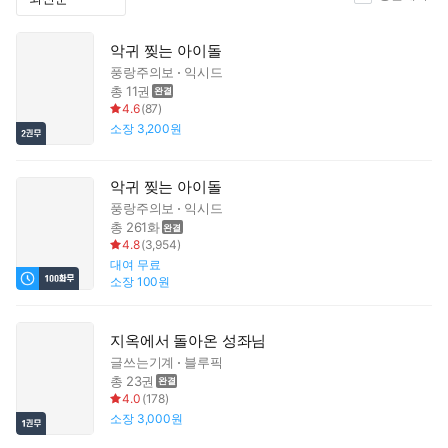
악귀 찢는 아이돌
풍랑주의보
익시드
총 11권
4.6
(
87
)
소장
3,200원
악귀 찢는 아이돌
풍랑주의보
익시드
총 261화
4.8
(
3,954
)
대여
무료
소장
100원
지옥에서 돌아온 성좌님
글쓰는기계
블루픽
총 23권
4.0
(
178
)
소장
3,000원