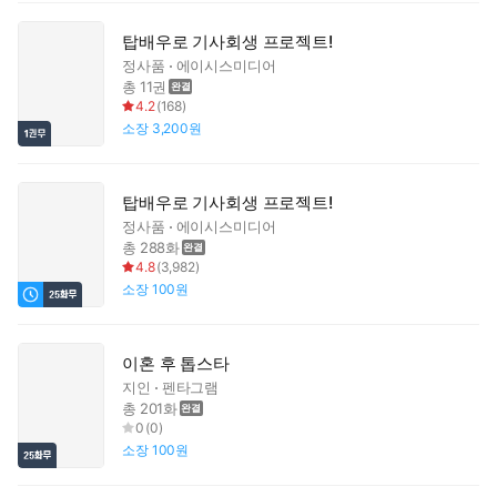
탑배우로 기사회생 프로젝트!
정사품
에이시스미디어
총 11권
4.2
(
168
)
소장
3,200원
탑배우로 기사회생 프로젝트!
정사품
에이시스미디어
총 288화
4.8
(
3,982
)
소장
100원
이혼 후 톱스타
지인
펜타그램
총 201화
0
(
0
)
소장
100원