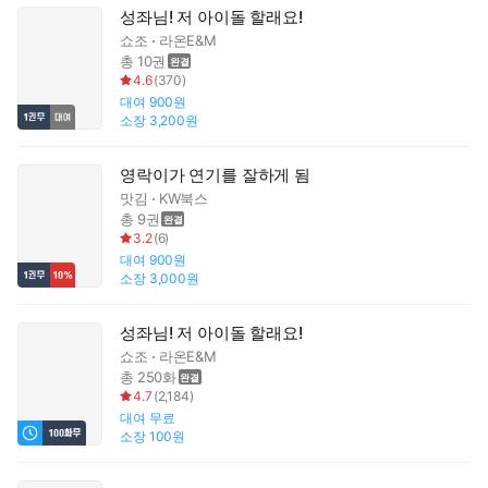
성좌님! 저 아이돌 할래요!
쇼조
라온E&M
총 10권
4.6
(
370
)
대여
900원
소장
3,200원
영락이가 연기를 잘하게 됨
맛김
KW북스
총 9권
3.2
(
6
)
대여
900원
소장
3,000원
성좌님! 저 아이돌 할래요!
쇼조
라온E&M
총 250화
4.7
(
2,184
)
대여
무료
소장
100원