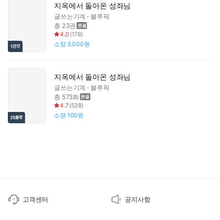
지옥에서 돌아온 성좌님
글쓰는기계
블루픽
총 23권
4.0
(
178
)
소장
3,000원
지옥에서 돌아온 성좌님
글쓰는기계
블루픽
총 573화
4.7
(
538
)
소장
100원
고객센터
공지사항