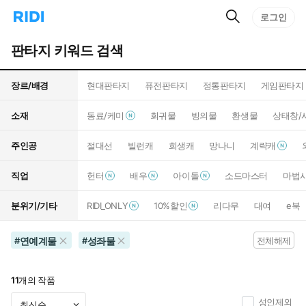
검
리
로그인
인
색
디
스
홈
턴
판타지 키워드 검색
으
트
로
검
이
색
장르/배경
현대판타지
퓨전판타지
정통판타지
게임판타지
동
소재
동료/케미
회귀물
빙의물
환생물
상태창/
주인공
절대선
빌런캐
희생캐
망나니
계략캐
직업
헌터
배우
아이돌
소드마스터
마법
분위기/기타
RIDI_ONLY
10%할인
리다무
대여
e북
연예계물
성좌물
#
#
전체해제
11
개의 작품
성인제외