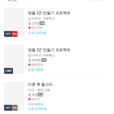
망돌 1군 만들기 프로젝트
당가약과
KW북스
총 27권
4.1
(
135
)
소장
3,200원
망돌 1군 만들기 프로젝트
당가약과
KW북스
총 641화
4.8
(
205
)
소장
100원
이혼 후 톱스타
지인
펜타그램
총 8권
3.0
(
7
)
대여
900원
소장
3,000원