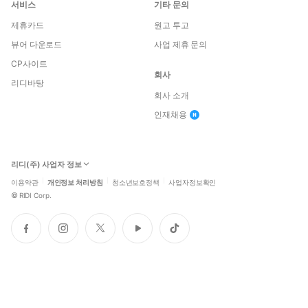
서비스
기타 문의
제휴카드
원고 투고
뷰어 다운로드
사업 제휴 문의
CP사이트
회사
리디바탕
회사 소개
인재채용
리디(주) 사업자 정보
이용약관
개인정보 처리방침
청소년보호정책
사업자정보확인
©
RIDI Corp.
페
인
트
유
틱
이
스
위
튜
톡
스
타
터
브
북
그
램