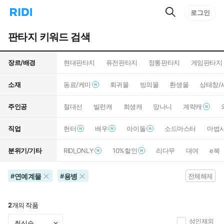
검
리
로그인
인
색
디
스
홈
턴
판타지 키워드 검색
으
트
로
검
이
색
장르/배경
현대판타지
퓨전판타지
정통판타지
게임판타지
동
소재
동료/케미
회귀물
빙의물
환생물
상태창/
주인공
절대선
빌런캐
희생캐
망나니
계략캐
직업
헌터
배우
아이돌
소드마스터
마법
분위기/기타
RIDI_ONLY
10%할인
리다무
대여
e북
연예계물
용병
#
#
전체해제
2
개의 작품
성인제외