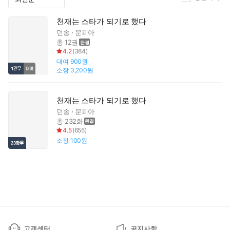
천재는 스타가 되기로 했다
던송
문피아
총 12권
4.2
(
384
)
대여
900원
소장
3,200원
천재는 스타가 되기로 했다
던송
문피아
총 232화
4.5
(
655
)
소장
100원
고객센터
공지사항