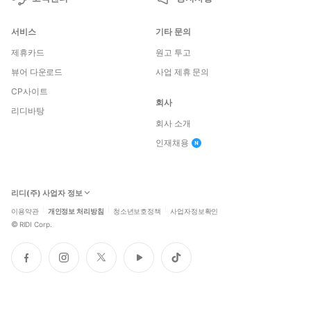
서비스
기타 문의
제휴카드
원고 투고
뷰어 다운로드
사업 제휴 문의
CP사이트
회사
리디바탕
회사 소개
인재채용
리디(주) 사업자 정보
이용약관
개인정보 처리방침
청소년보호정책
사업자정보확인
©
RIDI Corp.
페
인
트
유
틱
이
스
위
튜
톡
스
타
터
브
북
그