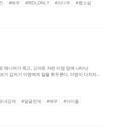
킨
#
배우
#
RIDI_ONLY
#
리다무
#
웹소설
로 매니저가 죽고, 고아로 자란 이영 앞에 나타난
셰프가 갑자기 이영에게 칼을 휘두른다. 이영이 다치자
자, 신물을 얻은 이영은 황족의
유내강캐
#
얼굴천재
#
배우
#
아이돌