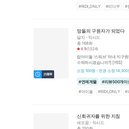
#
RIDI_ONLY
#
리다무
#
망돌의 구원자가 되었다
달지
익시드
총 168화
4.9
(
1,524
)
탑아이돌 '스워브' 막내 지구
수락하시겠습니까?] [YES]
소장
100원
전권 소장
14,30
#
연예계물
#
리뷰500개이
#
아이돌
#
RIDI_ONLY
#
신회귀자를 위한 지침
세모꿈
익시드
총 250화