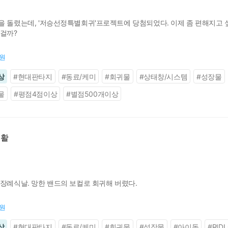
을 돌렸는데, '저승선정특별회귀'프로젝트에 당첨되었다. 이제 좀 편해지고 싶
 걸까?
0원
상
#
현대판타지
#
동료/케미
#
회귀물
#
상태창/시스템
#
성장물
물
#
평점4점이상
#
별점500개이상
생활
 장례식날. 망한 밴드의 보컬로 회귀해 버렸다.
0원
상
#
현대판타지
#
동료/케미
#
회귀물
#
성장물
#
아이돌
#
RIDI