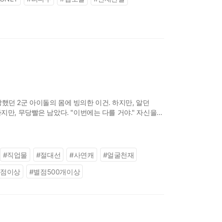
방했던 2군 아이돌의 몸에 빙의한 이건. 하지만, 알던
지만, 무당빨은 남았다. "이번에는 다를 거야." 자신을
었다. 이제 우주
#
직업물
#
절대선
#
사연캐
#
얼굴천재
4점이상
#
별점500개이상