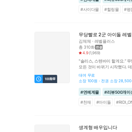
#
사이다물
#
힐링물
#
평
무당빨로 2군 아이돌 레
김체체
레벨플러스
총 310화
4.9
(
1,969
)
"솔리스, 스텐바이 할게요.“ 
모든 것이 바뀌기 시작했다. 데
사주해 온갖 불법을 시킨 데다
대여
무료
소장
100원
전권 소장
28,50
#
연예계물
#
리뷰500개이
#
천재
#
아이돌
#
RIDI_O
생계형 배우입니다