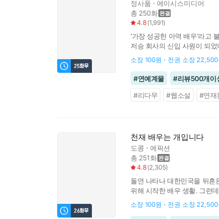
정사품
에이시스미디어
총 250화
4.8
(
1,991
)
'가장 성공한 아역 배우'라고 
저승 회사의 신입 사원이 되었다
: 사원(F) 직업 : 배우(A→E
소장
100원
전권 소장
22,50
#
연예계물
#
리뷰500개이
#
리다무
#
웹소설
#
연재
천재 배우는 개입니다
도콩
에픽션
총 251화
4.8
(
2,305
)
돌연 나타나 대한민국을 뒤흔든 
위해 시작한 배우 생활. 그런
소장
100원
전권 소장
22,50