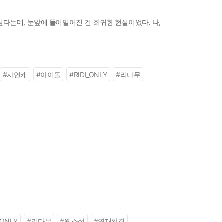
다는데, 눈앞에 들이밀어진 건 회귀한 현실이었다. 나,
#
사연캐
#
아이돌
#
RIDI_ONLY
#
리다무
_ONLY
#
리다무
#
웹소설
#
연재완결