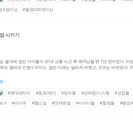
점4점이상
#
별점500개이상
벨업 시키기
무당, 팔자에 없던 아이돌이 되다! 교통 사고 후 깨어났을 땐 7년 전이었다. 비
뷔조 멤버의 인원수조차도. 알던 미래는 달라져 버렸고, 인과는 바뀌었다. 하
 신엄마까지 죽인 기업에 복수하다 죽었지만 과거로 돌아가 새로운 기회를 얻
0원
상
#
현대판타지
#
동료/케미
#
빙의물
#
상태창/시스템
#
성장물
NLY
#
리다무
#
웹소설
#
연재완결
#
사이다물
#
힐링물
#
평점