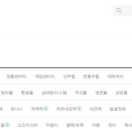
인
스
턴
트
검
색
정통판타지
게임판타지
신무협
전통무협
대체역사
빙의물
환생물
상태창/시스템
착각물
생존물
성장물
캐
망나니
계략캐
외유내강캐
사연캐
얼굴천재
이돌
소드마스터
마법사
왕족/귀족
마왕
천마
회