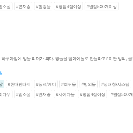
웹소설
#
연재중
#
힐링물
#
평점4점이상
#
별점500개이상
원! 하루아침에 망돌 리더가 되다. 망돌을 탑아이돌로 만들라고? 이딴 빙의,
0원
상
#
현대판타지
#
동료/케미
#
회귀물
#
빙의물
#
상태창/시스템
리다무
#
웹소설
#
연재중
#
사이다물
#
평점4점이상
#
별점500