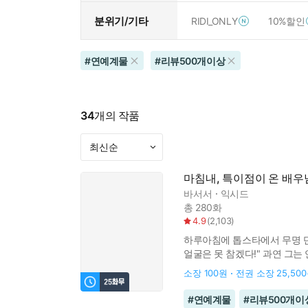
분위기/기타
RIDI_ONLY
10%할인
#
연예계물
#
리뷰500개이상
34
개의 작품
마침내, 특이점이 온 배우
바서서
익시드
총 280화
4.9
(
2,103
)
하루아침에 톱스타에서 무명 단역
얼굴은 못 참겠다!" 과연 그는
소장
100원
전권 소장
25,50
#
연예계물
#
리뷰500개이