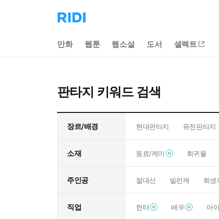
리
디
홈
만화
웹툰
웹소설
도서
셀렉트
으
로
이
동
판타지 키워드 검색
장르/배경
현대판타지
퓨전판타지
소재
동료/케미
회귀물
주인공
절대선
빌런캐
희생
직업
헌터
배우
아