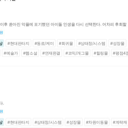
 이후 쏟아진 악플에 포기했던 아이돌 인생을 다시 선택한다. 어차피 후회할 
0원
상
#
현대판타지
#
동료/케미
#
회귀물
#
상태창/시스템
#
성장물
#
예술가
#
웹소설
#
연재완결
#
코믹/개그물
#
힐링물
#
평점4
다.
0원
상
#
현대판타지
#
상태창/시스템
#
성장물
#
차원이동물
#
계략캐