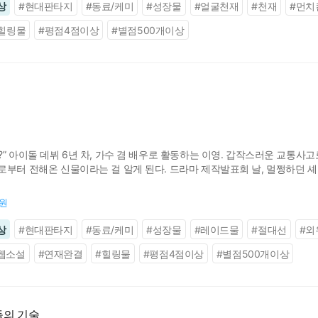
상
#
현대판타지
#
동료/케미
#
성장물
#
얼굴천재
#
천재
#
먼치
힐링물
#
평점4점이상
#
별점500개이상
” 아이돌 데뷔 6년 차, 가수 겸 배우로 활동하는 이영. 갑작스러운 교통사고
로부터 전해온 신물이라는 걸 알게 된다. 드라마 제작발표회 날, 멀쩡하던 
릿속으로 말을 걸어오는 누군가. 악귀가 사람에게 씌어 사고를 일으키고 다니
0원
상
#
현대판타지
#
동료/케미
#
성장물
#
레이드물
#
절대선
#
외
웹소설
#
연재완결
#
힐링물
#
평점4점이상
#
별점500개이상
돌의 기술