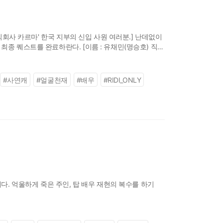
주식회사 카르마' 한국 지부의 신입 사원 여러분.] 난데없이
최종 퀘스트를 완료하란다. [이름 : 유채민(명승호) 직급
#
사연캐
#
얼굴천재
#
배우
#
RIDI_ONLY
개다. 억울하게 죽은 주인, 탑 배우 재현의 복수를 하기