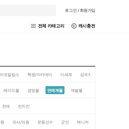
로그인
/ 회원가입
전체 카테고리
캐시충전
아포칼립스
학원/아카데미
이세계
삼국지
레이드물
경영물
연예계물
재벌물
스포츠물
직업물
천재
먼치킨
사원
의사/의원
운동선수
군인
매니저
예술가
BJ/스