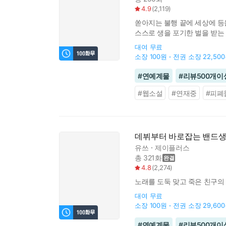
4.9
(
2,119
)
쏟아지는 불행 끝에 세상에 등
스스로 생을 포기한 벌을 받는
대여
무료
소장
100원
전권 소장
22,50
#
연예계물
#
리뷰500개이
#
웹소설
#
연재중
#
피폐
데뷔부터 바로잡는 밴드
유쓰
제이플러스
총 321화
4.8
(
2,274
)
노래를 도둑 맞고 죽은 친구의
대여
무료
소장
100원
전권 소장
29,60
#
연예계물
#
리뷰500개이