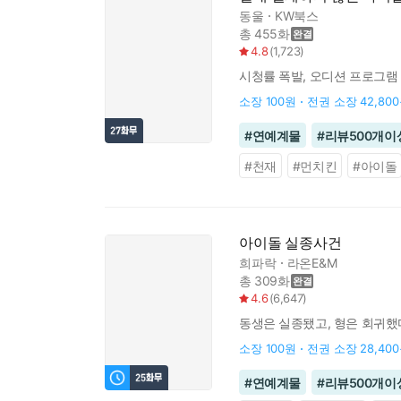
동울
KW북스
총 455화
4.8
(
1,723
)
시청률 폭발, 오디션 프로그램
소장
100원
전권 소장
42,80
#
연예계물
#
리뷰500개이
#
천재
#
먼치킨
#
아이돌
아이돌 실종사건
희파락
라온E&M
총 309화
4.6
(
6,647
)
동생은 실종됐고, 형은 회귀했
소장
100원
전권 소장
28,40
#
연예계물
#
리뷰500개이