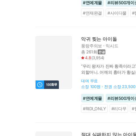
#
연예계물
#
리뷰500개이
#
연재완결
#
사이다물
#
악귀 찢는 아이돌
풍랑주의보
익시드
총 261화
4.8
(
3,954
)
“우리 왕자가 진짜 황족이라고?
외할머니. 어깨의 흉터가 황실
나타난 빛나는 검. 그리고 머
대여
무료
소장
100원
전권 소장
23,50
#
연예계물
#
리뷰500개이
#
RIDI_ONLY
#
리다무
#
절대 실패하지 않는 아이