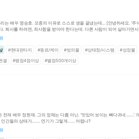
불리는 배우 명승호. 모종의 이유로 스스로 생을 끝냈는데... [안녕하세요. '
. 퇴사를 하려면, 죄사함을 받아야 한다는데. 다른 사람이 되어 살아가면서 
) -퀘스트 난이도 조절을 위해 임시로 등급이 조정되었습니다. (?) 그런데 하
0원
상
#
현대판타지
#
동료/케미
#
빙의물
#
상태창/시스템
#
성장물
완결
#
평점4점이상
#
별점500개이상
천재 배우 정현재. 그의 정체는 다름 아닌. ‘맛있어 보이는 뼈다귀네…….’ 
데 인간들의 상태가……. 연기가 그렇게…… 어렵나?
0원