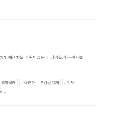
 쿨하게 때려치울 계획이었는데… [망돌의 구원자를
#
계략캐
#
사연캐
#
얼굴천재
#
천재
개이상