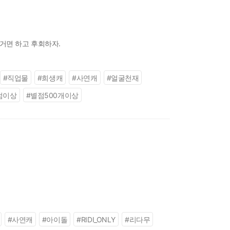
거면 하고 후회하자.
#
직업물
#
희생캐
#
사연캐
#
얼굴천재
점이상
#
별점500개이상
#
사연캐
#
아이돌
#
RIDI_ONLY
#
리다무