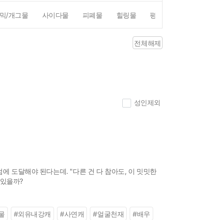
믹/개그물
사이다물
피폐물
힐링물
평점4점이상
리뷰1
전체해제
성인제외
에 도달해야 된다는데. "다른 건 다 참아도, 이 밋밋한
 있을까?
물
#
외유내강캐
#
사연캐
#
얼굴천재
#
배우