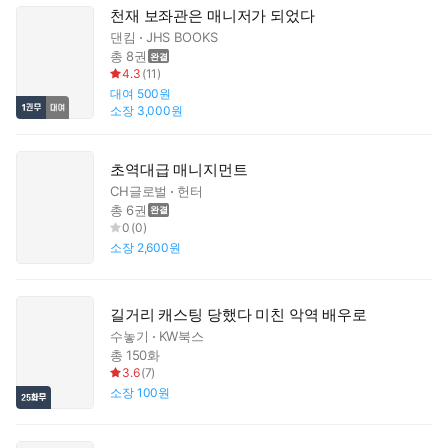
천재 보좌관은 매니저가 되었다
댄킴
JHS BOOKS
총 8권
4.3
(
11
)
대여
500원
소장
3,000원
초역대급 매니지먼트
CH글로벌
헌터
총 6권
0
(
0
)
소장
2,600원
길거리 캐스팅 당했다 미친 악역 배우로
수놓기
KW북스
총 150화
3.6
(
7
)
소장
100원