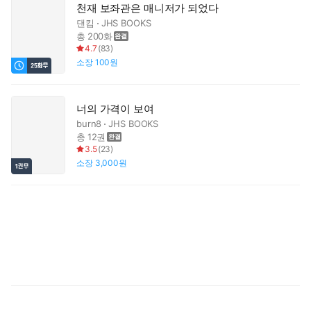
천재 보좌관은 매니저가 되었다
댄킴
JHS BOOKS
총 200화
4.7
(
83
)
소장
100원
너의 가격이 보여
burn8
JHS BOOKS
총 12권
3.5
(
23
)
소장
3,000원
신
선