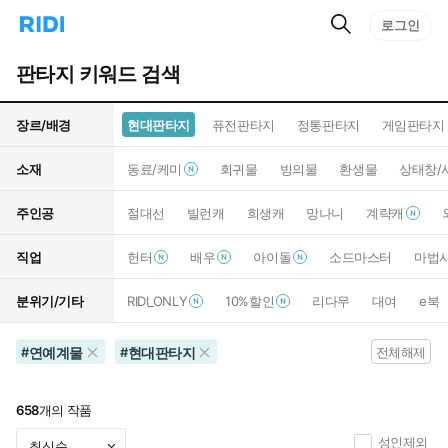
검
리
로그인
인
색
디
스
홈
턴
판타지 키워드 검색
으
트
로
검
이
색
장르/배경
현대판타지
퓨전판타지
정통판타지
게임판타지
동
소재
동료/케미
회귀물
빙의물
환생물
상태창/
주인공
절대선
빌런캐
희생캐
망나니
계략캐
직업
헌터
배우
아이돌
소드마스터
마법
분위기/기타
RIDI_ONLY
10%할인
리다무
대여
e북
연예계물
현대판타지
#
#
전체해제
658
개의 작품
성인제외