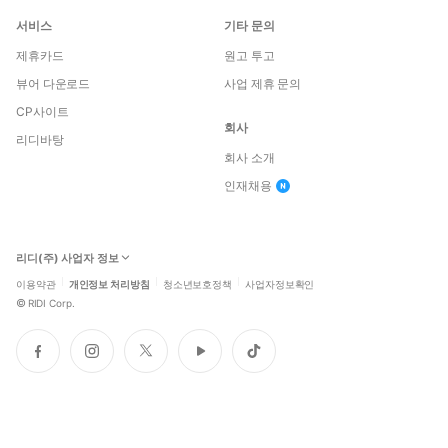
서비스
기타 문의
제휴카드
원고 투고
뷰어 다운로드
사업 제휴 문의
CP사이트
회사
리디바탕
회사 소개
인재채용
리디(주) 사업자 정보
이용약관
개인정보 처리방침
청소년보호정책
사업자정보확인
©
RIDI Corp.
페
인
트
유
틱
이
스
위
튜
톡
스
타
터
브
북
그
램