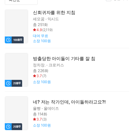
신회귀자를 위한 지침
세모꿈
익시드
총 251화
4.9
(
2,119
)
대여
무료
소장
100원
방출당한 아이돌이 기타를 잘 침
정차장.
크로커스
총 226화
3.7
(
7
)
소장
100원
네? 저는 작가인데, 아이돌하라고요?!
율빵
올데이즈
총 114화
3.7
(
3
)
소장
100원