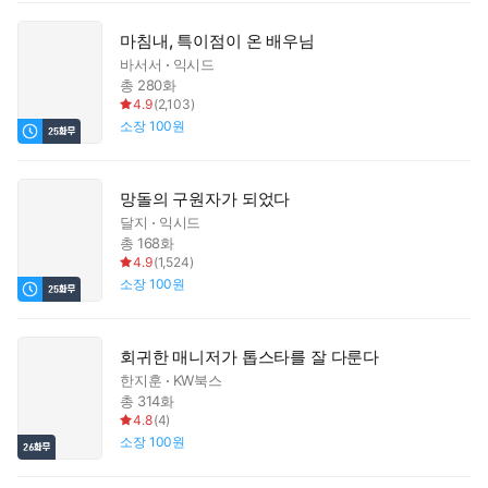
마침내, 특이점이 온 배우님
바서서
익시드
총 280화
4.9
(
2,103
)
소장
100원
망돌의 구원자가 되었다
달지
익시드
총 168화
4.9
(
1,524
)
소장
100원
회귀한 매니저가 톱스타를 잘 다룬다
한지훈
KW북스
총 314화
4.8
(
4
)
소장
100원