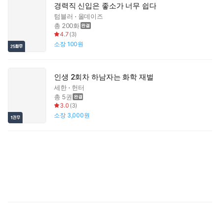
경력직 신입은 좋소가 너무 쉽다
텀블러
올데이즈
총 200화
4.7
(
3
)
소장
100원
인생 2회차 하남자는 화학 재벌
세한
헌터
총 5권
3.0
(
3
)
소장
3,000원
이
이