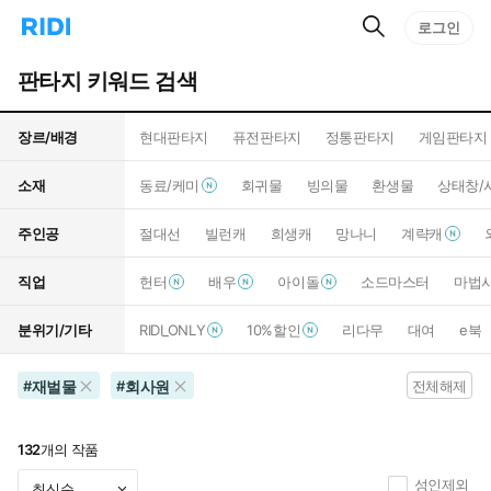
검
리
로그인
인
색
디
스
홈
턴
판타지 키워드 검색
으
트
로
검
이
색
장르/배경
현대판타지
퓨전판타지
정통판타지
게임판타지
동
소재
동료/케미
회귀물
빙의물
환생물
상태창/
주인공
절대선
빌런캐
희생캐
망나니
계략캐
직업
헌터
배우
아이돌
소드마스터
마법
분위기/기타
RIDI_ONLY
10%할인
리다무
대여
e북
재벌물
회사원
#
#
전체해제
132
개의 작품
성인제외