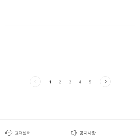
현
1
2
3
4
5
이
다
전
음
페
페
이
이
지
지
고객센터
공지사항