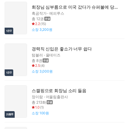
회장님 심부름으로 미국 갔다가 슈퍼볼에 당첨됐다!
흑곰작가
에피루스
총 12권
2.2
(
15
)
소장
3,200원
경력직 신입은 좋소가 너무 쉽다
텀블러
올데이즈
총 8권
2.5
(
4
)
소장
3,000원
스캘핑으로 회장님 소리 들음
정이람
어울림출판사
총 213화
1.0
(
1
)
소장
100원