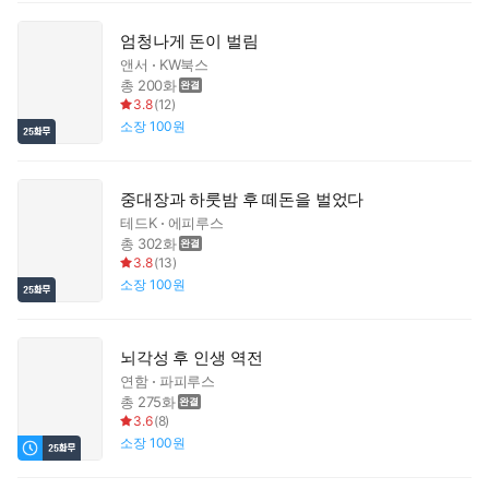
엄청나게 돈이 벌림
앤서
KW북스
총 200화
3.8
(
12
)
소장
100원
중대장과 하룻밤 후 떼돈을 벌었다
테드K
에피루스
총 302화
3.8
(
13
)
소장
100원
뇌각성 후 인생 역전
연함
파피루스
총 275화
3.6
(
8
)
소장
100원