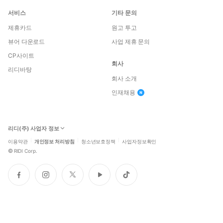
서비스
기타 문의
제휴카드
원고 투고
뷰어 다운로드
사업 제휴 문의
CP사이트
회사
리디바탕
회사 소개
인재채용
리디(주) 사업자 정보
이용약관
개인정보 처리방침
청소년보호정책
사업자정보확인
©
RIDI Corp.
페
인
트
유
틱
이
스
위
튜
톡
스
타
터
브
북
그
램