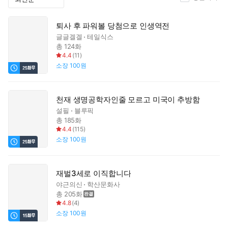
퇴사 후 파워볼 당첨으로 인생역전
글글겔겔
테일식스
총 124화
4.4
(
11
)
소장
100원
천재 생명공학자인줄 모르고 미국이 추방함
설필
블루픽
총 185화
4.4
(
115
)
소장
100원
재벌3세로 이직합니다
야근의신
학산문화사
총 205화
4.8
(
4
)
소장
100원