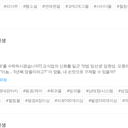
#
리다무
#
웹소설
#
연재완결
#
코믹/개그물
#
사이다물
#
힐링
인생
이세’를 수락하시겠습니까?] 요식업의 신화를 일군 ‘맛밥 임선생’ 임현성. 
“이놈… 5년째 망돌이라고?” 이 망돌, 내 손맛으로 구제할 수 있을까?
200원
현대판타지
#
동료/케미
#
회귀물
#
빙의물
#
상태창/시스템
#
성
물
#
힐링물
#
평점4점이상
#
리뷰100개이상
#
별점100개이상
#
1
인생