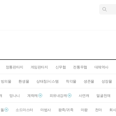
인
스
턴
트
검
색
정통판타지
게임판타지
신무협
전통무협
대체역사
빙의물
환생물
상태창/시스템
착각물
생존물
성장물
캐
망나니
계략캐
외유내강캐
사연캐
얼굴천재
이돌
소드마스터
마법사
왕족/귀족
마왕
천마
회