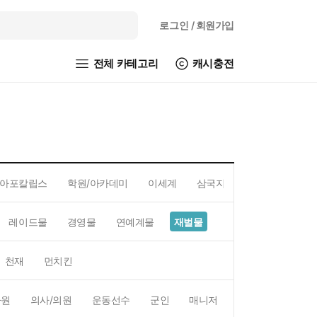
로그인
/ 회원가입
전체 카테고리
캐시충전
아포칼립스
학원/아카데미
이세계
삼국지
레이드물
경영물
연예계물
재벌물
스포츠물
직업물
천재
먼치킨
사원
의사/의원
운동선수
군인
매니저
예술가
BJ/스