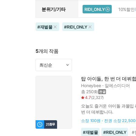
분위기/기타
RIDI_ONLY
10%할인
#
재벌물
#
RIDI_ONLY
5
개의 작품
탑 아이돌, 한 번 더 데뷔
Honeybee
알에스미디어
총 250화
4.7
(
2,327
)
오늘도 즐거운 아이돌 과몰입 라
번 더 데뷔합니다.
소장
100원
전권 소장
22,50
#
재벌물
#
RIDI_ONLY
#