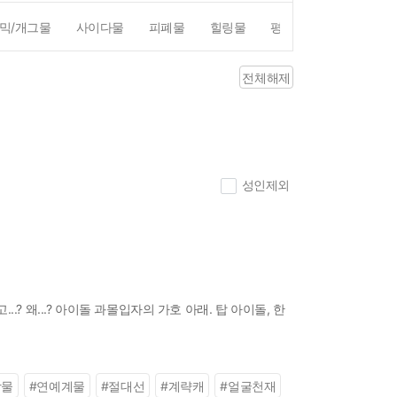
믹/개그물
사이다물
피폐물
힐링물
평점4점이상
리뷰1
전체해제
성인제외
 왜...? 아이돌 과몰입자의 가호 아래. 탑 아이돌, 한
장물
#
연예계물
#
절대선
#
계략캐
#
얼굴천재