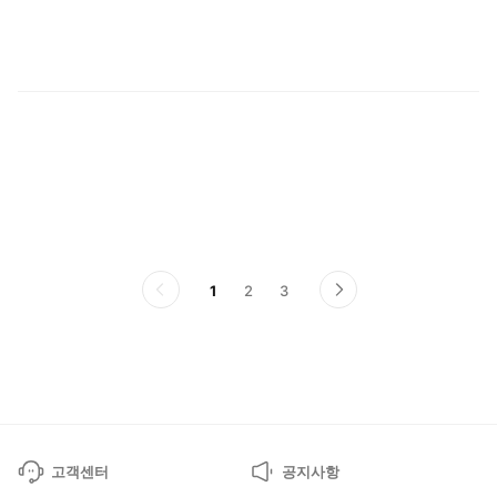
어
1
2
3
이
다
전
음
페
페
이
이
지
지
고객센터
공지사항