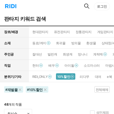
검
리
로그인
인
색
디
스
홈
턴
판타지 키워드 검색
으
트
로
검
이
색
장르/배경
현대판타지
퓨전판타지
정통판타지
게임판타지
동
소재
동료/케미
회귀물
빙의물
환생물
상태창/
주인공
절대선
빌런캐
희생캐
망나니
계략캐
직업
헌터
배우
아이돌
소드마스터
마법
분위기/기타
RIDI_ONLY
10%할인
리다무
대여
e북
재벌물
10%할인
#
#
전체해제
48
개의 작품
성인제외