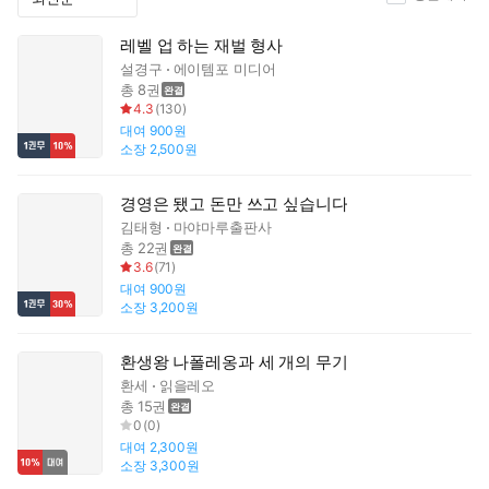
레벨 업 하는 재벌 형사
설경구
에이템포 미디어
총 8권
4.3
(
130
)
대여
900원
소장
2,500원
경영은 됐고 돈만 쓰고 싶습니다
김태형
마야마루출판사
총 22권
3.6
(
71
)
대여
900원
소장
3,200원
환생왕 나폴레옹과 세 개의 무기
환세
읽을레오
총 15권
0
(
0
)
대여
2,300원
소장
3,300원