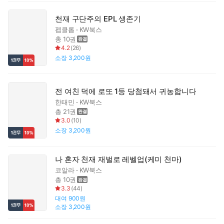
천재 구단주의 EPL 생존기
펩클롭
KW북스
총 10권
4.2
(
26
)
소장
3,200원
전 여친 덕에 로또 1등 당첨돼서 귀농합니다
한태민
KW북스
총 21권
3.0
(
10
)
소장
3,200원
나 혼자 천재 재벌로 레벨업(케미 천마)
코알라
KW북스
총 10권
3.3
(
44
)
대여
900원
소장
3,200원