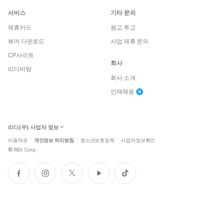
서비스
기타 문의
제휴카드
원고 투고
뷰어 다운로드
사업 제휴 문의
CP사이트
회사
리디바탕
회사 소개
인재채용
리디(주) 사업자 정보
이용약관
개인정보 처리방침
청소년보호정책
사업자정보확인
©
RIDI Corp.
페
인
트
유
틱
이
스
위
튜
톡
스
타
터
브
북
그
램