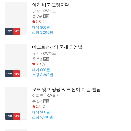
이게 바로 돈맛이다
팟장
KW북스
총 7권
2.3
(
4
)
대여
900원
소장
3,200원
네크로맨서의 국제 경영법
팟장
KW북스
총 8권
3.3
(
8
)
대여
900원
소장
3,200원
로또 맞고 펑펑 써도 돈이 더 잘 벌림
아피로
KW북스
총 5권
2.4
(
5
)
대여
900원
소장
2,500원