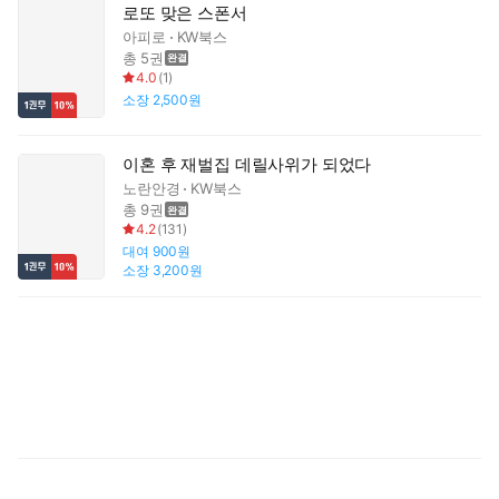
로또 맞은 스폰서
아피로
KW북스
총 5권
4.0
(
1
)
소장
2,500원
이혼 후 재벌집 데릴사위가 되었다
노란안경
KW북스
총 9권
4.2
(
131
)
대여
900원
소장
3,200원
안
탑