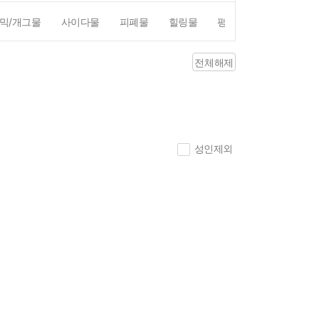
믹/개그물
사이다물
피폐물
힐링물
평점4점이상
리뷰1
전체해제
성인제외