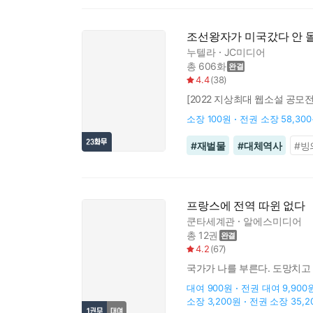
조선왕자가 미국갔다 안 
누텔라
JC미디어
총 606화
4.4
(
38
)
[2022 지상최대 웹소설 공모
소장
100원
전권 소장
58,30
#
재벌물
#
대체역사
#
빙
프랑스에 전역 따윈 없다
쿤타세계관
알에스미디어
총 12권
4.2
(
67
)
국가가 나를 부른다. 도망치고 
대여
900원
전권 대여
9,900
소장
3,200원
전권 소장
35,