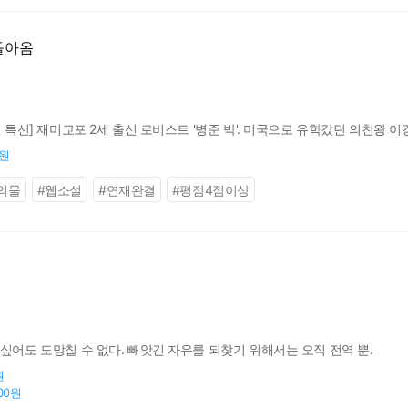
돌아옴
전 특선] 재미교포 2세 출신 로비스트 '병준 박'. 미국으로 유학갔던 의친왕 
0원
의물
#
웹소설
#
연재완결
#
평점4점이상
싶어도 도망칠 수 없다. 빼앗긴 자유를 되찾기 위해서는 오직 전역 뿐.
원
200원