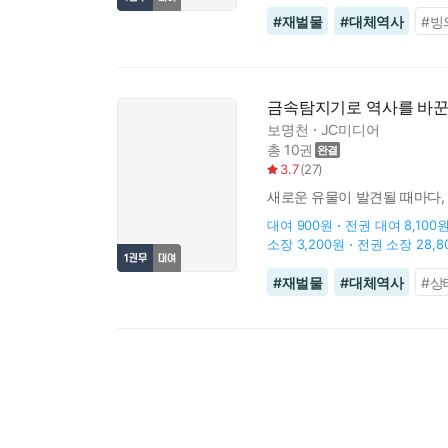
#
재벌물
#
대체역사
#
빙
금속탐지기로 역사를 바꾼
보명천
JC미디어
총 10권
3.7
(
27
)
새로운 유물이 발견될 때마다,
대여
900원
전권 대여
8,100
소장
3,200원
전권 소장
28,
#
재벌물
#
대체역사
#
상