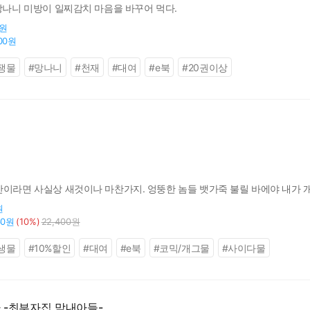
 망나니 미방이 일찌감치 마음을 바꾸어 먹다.
0원
000원
쟁물
#
망나니
#
천재
#
대여
#
e북
#
20권이상
산이라면 사실상 새것이나 마찬가지. 엉뚱한 놈들 뱃가죽 불릴 바에야 내가 
원
60원
(10%)
22,400원
생물
#
10%할인
#
대여
#
e북
#
코믹/개그물
#
사이다물
 -최부자집 막내아들-