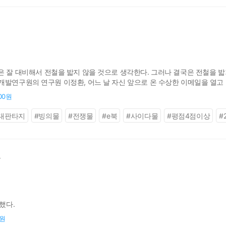
 잘 대비해서 전철을 밟지 않을 것으로 생각한다. 그러나 결국은 전철을 밟거
발연구원의 연구원 이정환, 어느 날 자신 앞으로 온 수상한 이메일을 열고 환
한이냐고!
600원
대판타지
#
빙의물
#
전쟁물
#
e북
#
사이다물
#
평점4점이상
#
함
했다.
0원