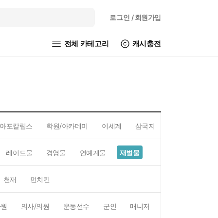
로그인
/ 회원가입
전체 카테고리
캐시충전
아포칼립스
학원/아카데미
이세계
삼국지
레이드물
경영물
연예계물
재벌물
스포츠물
직업물
천재
먼치킨
사원
의사/의원
운동선수
군인
매니저
예술가
BJ/스