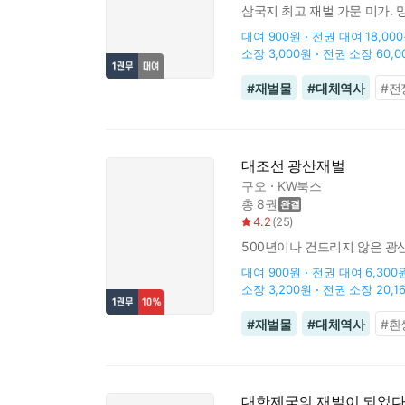
삼국지 최고 재벌 가문 미가.
대여
900원
전권 대여
18,00
소장
3,000원
전권 소장
60,
#
재벌물
#
대체역사
#
전
대조선 광산재벌
구오
KW북스
총 8권
4.2
(
25
)
500년이나 건드리지 않은 광
대여
900원
전권 대여
6,300
소장
3,200원
전권 소장
20,1
#
재벌물
#
대체역사
#
환
대한제국의 재벌이 되었다