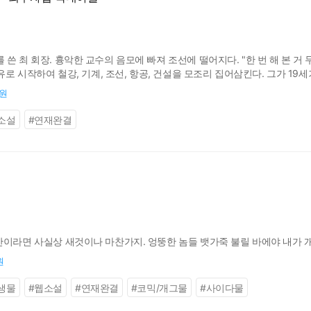
 최 회장. 흉악한 교수의 음모에 빠져 조선에 떨어지다. "한 번 해 본 거 두 
유로 시작하여 철강, 기계, 조선, 항공, 건설을 모조리 집어삼킨다. 그가 19
0원
소설
#
연재완결
산이라면 사실상 새것이나 마찬가지. 엉뚱한 놈들 뱃가죽 불릴 바에야 내가 
원
생물
#
웹소설
#
연재완결
#
코믹/개그물
#
사이다물