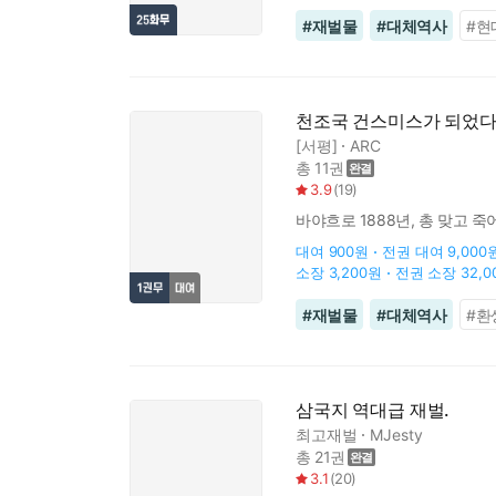
#
재벌물
#
대체역사
#
현
천조국 건스미스가 되었
[서평]
ARC
총 11권
3.9
(
19
)
바야흐로 1888년, 총 맞고
대여
900원
전권 대여
9,000
소장
3,200원
전권 소장
32,
#
재벌물
#
대체역사
#
환
삼국지 역대급 재벌.
최고재벌
MJesty
총 21권
3.1
(
20
)