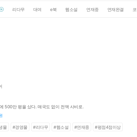
리다무
대여
e북
웹소설
연재중
연재완결
코
어
에 500만 평을 샀다. 매국도 없이 전액 사비로.
0원
생물
#
경영물
#
리다무
#
웹소설
#
연재중
#
평점4점이상