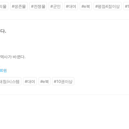
의물
#
생존물
#
전쟁물
#
군인
#
대여
#
e북
#
평점4점이상
#
다.
 역사가 바뀐다.
원
800원
태창/시스템
#
대여
#
e북
#
10권이상