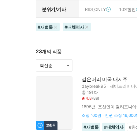
분위기/기타
RIDI_ONLY
10%할인
#
재벌물
#
대체역사
23
개의 작품
검은머리 미국 대지주
daybreak95
제이트리미디
총 191화
4.8
(
89
)
1895년. 조선인이 캘리포니아
소장
100원
전권 소장
16,60
#
재벌물
#
대체역사
#
환