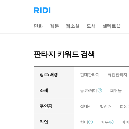
리
디
홈
만화
웹툰
웹소설
도서
셀렉트
으
로
이
동
판타지 키워드 검색
장르/배경
현대판타지
퓨전판타지
소재
동료/케미
회귀물
주인공
절대선
빌런캐
희생
직업
헌터
배우
아