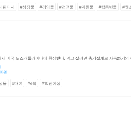
대판타지
#
성장물
#
경영물
#
전쟁물
#
귀환물
#
탑등반물
#
웹
다
 죽어서 미국 노스캐롤라이나에 환생했다. 먹고 살려면 총기설계로 자동화기의 
원
000원
생물
#
대여
#
e북
#
10권이상