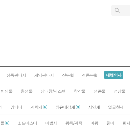
인
스
턴
트
검
색
정통판타지
게임판타지
신무협
전통무협
대체역사
빙의물
환생물
상태창/시스템
착각물
생존물
성장물
캐
망나니
계략캐
외유내강캐
사연캐
얼굴천재
이돌
소드마스터
마법사
왕족/귀족
마왕
천마
회