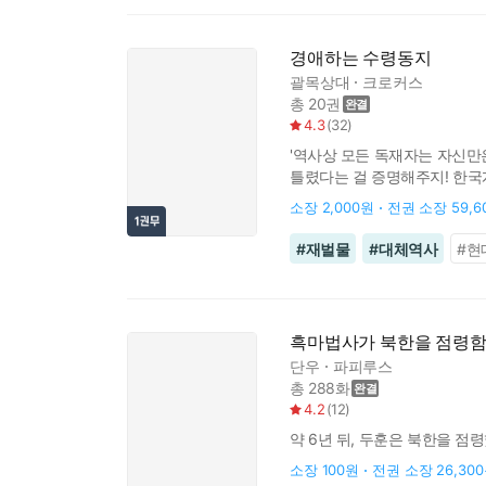
경애하는 수령동지
괄목상대
크로커스
총 20권
4.3
(
32
)
'역사상 모든 독재자는 자신만은
틀렸다는 걸 증명해주지! 한국개
이세계도 아니고, 왜 하필 북
소장
2,000원
전권 소장
59,
#
재벌물
#
대체역사
#
현
흑마법사가 북한을 점령
단우
파피루스
총 288화
4.2
(
12
)
약 6년 뒤, 두훈은 북한을 점령
소장
100원
전권 소장
26,30