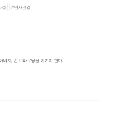
소설
#
연재완결
아버지, 존 브라우닝을 이겨야 한다.