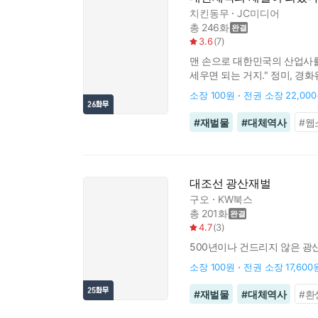
치킨동무
JC미디어
총 246화
3.6
(
7
)
맨 손으로 대한민국의 산업사를 쓴
세우면 되는 거지." 정미, 경화
소장
100원
전권 소장
22,00
#
재벌물
#
대체역사
#
웹
대조선 광산재벌
구오
KW북스
총 201화
4.7
(
3
)
500년이나 건드리지 않은 광
소장
100원
전권 소장
17,600
#
재벌물
#
대체역사
#
환