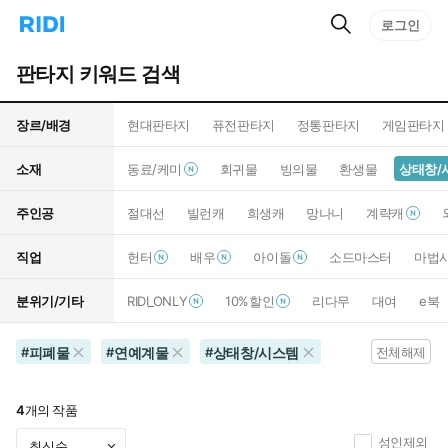
검
리
로그인
인
색
디
스
홈
턴
판타지 키워드 검색
으
트
로
검
이
색
장르/배경
현대판타지
퓨전판타지
정통판타지
게임판타지
동
소재
동료/케미
회귀물
빙의물
환생물
상태창/
주인공
절대선
빌런캐
희생캐
망나니
계략캐
직업
헌터
배우
아이돌
소드마스터
마법
분위기/기타
RIDI_ONLY
10%할인
리다무
대여
e북
피폐물
연예계물
상태창/시스템
#
#
#
전체해제
4
개의 작품
성인제외