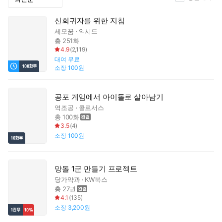
신회귀자를 위한 지침
세모꿈
익시드
총 251화
4.9
(
2,119
)
대여
무료
소장
100원
공포 게임에서 아이돌로 살아남기
역조공
콜로서스
총 100화
3.5
(
4
)
소장
100원
망돌 1군 만들기 프로젝트
당가약과
KW북스
총 27권
4.1
(
135
)
소장
3,200원