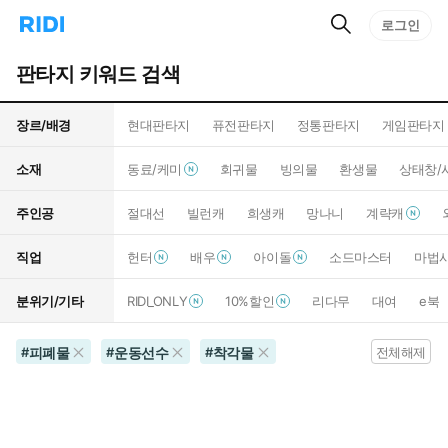
검
리
로그인
인
색
디
스
홈
턴
판타지 키워드 검색
으
트
로
검
이
색
장르/배경
현대판타지
퓨전판타지
정통판타지
게임판타지
동
소재
동료/케미
회귀물
빙의물
환생물
상태창/
주인공
절대선
빌런캐
희생캐
망나니
계략캐
직업
헌터
배우
아이돌
소드마스터
마법
분위기/기타
RIDI_ONLY
10%할인
리다무
대여
e북
피폐물
운동선수
착각물
#
#
#
전체해제