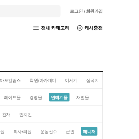
로그인
/ 회원가입
전체 카테고리
캐시충전
아포칼립스
학원/아카데미
이세계
삼국지
레이드물
경영물
연예계물
재벌물
스포츠물
직업물
천재
먼치킨
사원
의사/의원
운동선수
군인
매니저
예술가
BJ/스