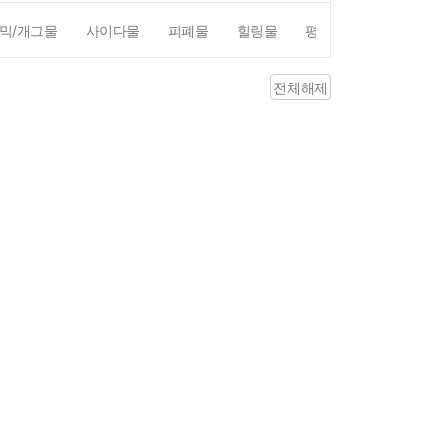
믹/개그물
사이다물
피폐물
힐링물
평점4점이상
리뷰1
전체해제