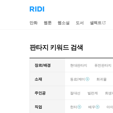
리
디
홈
만화
웹툰
웹소설
도서
셀렉트
으
로
이
동
판타지 키워드 검색
장르/배경
현대판타지
퓨전판타지
소재
동료/케미
회귀물
주인공
절대선
빌런캐
희생
직업
헌터
배우
아