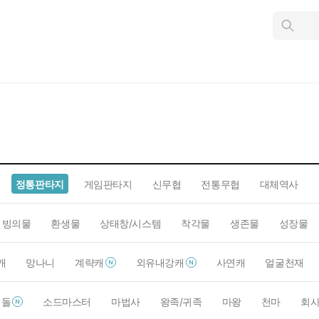
인
스
턴
트
검
색
정통판타지
게임판타지
신무협
전통무협
대체역사
빙의물
환생물
상태창/시스템
착각물
생존물
성장물
캐
망나니
계략캐
외유내강캐
사연캐
얼굴천재
이돌
소드마스터
마법사
왕족/귀족
마왕
천마
회