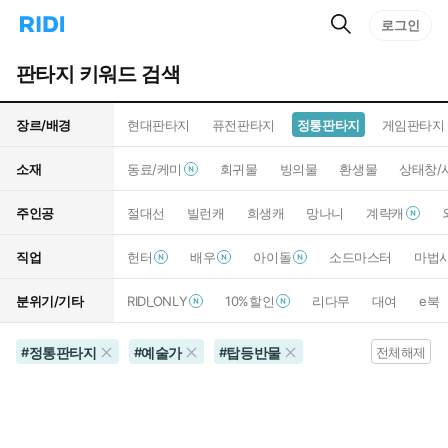
검
리
로그인
인
색
디
스
홈
턴
판타지 키워드 검색
으
트
로
검
이
색
장르/배경
현대판타지
퓨전판타지
정통판타지
게임판타지
동
소재
동료/케미
회귀물
빙의물
환생물
상태창/
주인공
절대선
빌런캐
희생캐
망나니
계략캐
직업
헌터
배우
아이돌
소드마스터
마법
분위기/기타
RIDI_ONLY
10%할인
리다무
대여
e북
정통판타지
예술가
탑등반물
#
#
#
전체해제