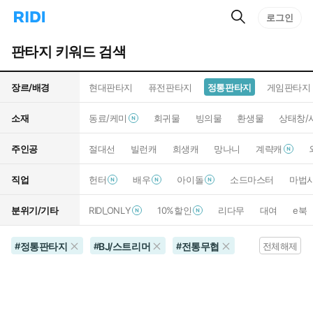
검
리
로그인
인
색
디
스
홈
턴
판타지 키워드 검색
으
트
로
검
이
색
장르/배경
현대판타지
퓨전판타지
정통판타지
게임판타지
동
소재
동료/케미
회귀물
빙의물
환생물
상태창/
주인공
절대선
빌런캐
희생캐
망나니
계략캐
직업
헌터
배우
아이돌
소드마스터
마법
분위기/기타
RIDI_ONLY
10%할인
리다무
대여
e북
정통판타지
BJ/스트리머
전통무협
#
#
#
전체해제