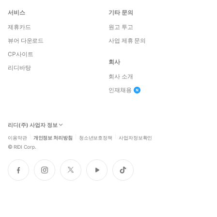
서비스
기타 문의
제휴카드
원고 투고
뷰어 다운로드
사업 제휴 문의
CP사이트
회사
리디바탕
회사 소개
인재채용
리디(주) 사업자 정보
이용약관
개인정보 처리방침
청소년보호정책
사업자정보확인
©
RIDI Corp.
페
인
트
유
틱
이
스
위
튜
톡
스
타
터
브
북
그
램