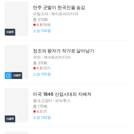
만주 군벌이 한국인을 숨김
수팅스타
제이트리미디어
총 213화
4.8
(
109
)
소장
100원
정조의 왕자가 작가로 살아남기
귀차
제이트리미디어
총 311화
4.8
(
127
)
소장
100원
미국 1846 산업시대의 지배자
동내고양이
파피루스
총 173화
4.0
(
7
)
소장
100원