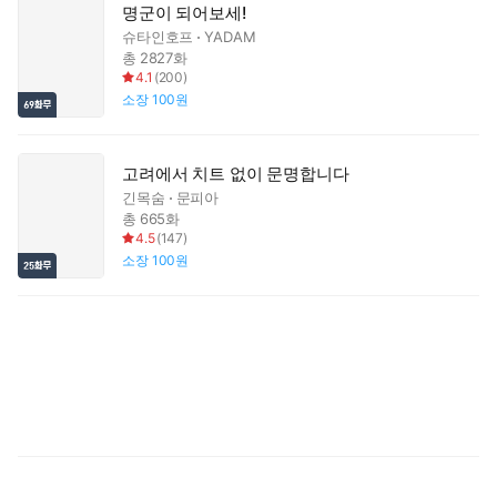
명군이 되어보세!
슈타인호프
YADAM
총 2827화
4.1
(
200
)
소장
100원
고려에서 치트 없이 문명합니다
긴목숨
문피아
총 665화
4.5
(
147
)
소장
100원
검
러