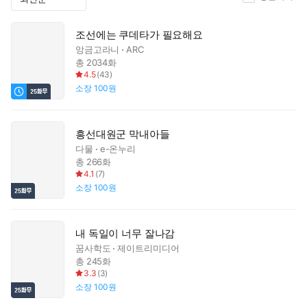
조선에는 쿠데타가 필요해요
앙금고라니
ARC
총 2034화
4.5
(
43
)
소장
100원
흥선대원군 막내아들
다물
e-온누리
총 266화
4.1
(
7
)
소장
100원
내 독일이 너무 잘나감
꿈사학도
제이트리미디어
총 245화
3.3
(
3
)
소장
100원