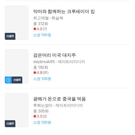
악마와 함께하는 크루세이더 킹
최고재벌
휘슬북
총 312화
4.0
(
7
)
소장
100원
검은머리 미국 대지주
daybreak95
제이트리미디어
총 192화
4.8
(
91
)
소장
100원
광해가 돈으로 중국을 먹음
후회는없어
제이트리미디어
총 305화
3.5
(
2
)
소장
100원