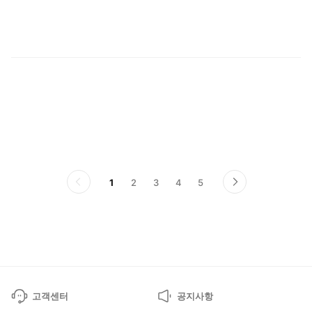
프
1
2
3
4
5
이
다
전
음
페
페
이
이
지
지
고객센터
공지사항