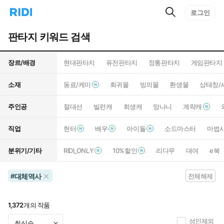
검
리
로그인
인
색
디
스
홈
턴
판타지 키워드 검색
으
트
로
검
이
색
장르/배경
현대판타지
퓨전판타지
정통판타지
게임판타지
동
소재
동료/케미
회귀물
빙의물
환생물
상태창/
주인공
절대선
빌런캐
희생캐
망나니
계략캐
직업
헌터
배우
아이돌
소드마스터
마법
분위기/기타
RIDI_ONLY
10%할인
리다무
대여
e북
대체역사
#
전체해제
1,372
개의 작품
성인제외