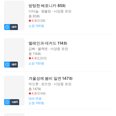
방탕한 베로니카 85화
이터늘
몽블랑
서양풍 로판
총 85화
4.9
(
1,128
)
소장
100원
엘레인과 데커드 114화
김빠
블랙엔
서양풍 로판
총 114화
4.9
(
2,202
)
소장
100원
겨울성에 봄비 일면 147화
박오롯
로즈엔
서양풍 로판
총 147화
4.9
(
1,146
)
대여
무료
소장
100원