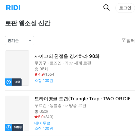
검
리
로그인
인
색
디
스
홈
턴
로판 웹소설 신간
으
트
로
검
이
색
필터
동
사이코의 친절을 경계하라 98화
무밍구
로즈엔
가상 세계 로판
총 98화
4.9
(
1,554
)
소장
100원
트라이앵글 트랩(Triangle Trap : TWO OR DIE) 65화
푸르린
몽블랑
서양풍 로판
총 65화
5.0
(
843
)
대여
무료
소장
100원