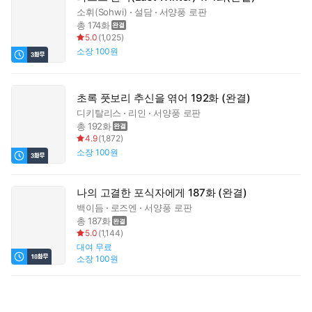
소휘(Sohwi)
설담
서양풍 로판
총 174화
5.0
(
1,025
)
소장
100원
초록 풋보리 추신을 엮어 192화 (완결)
디키탈리스
리인
서양풍 로판
총 192화
4.9
(
1,872
)
소장
100원
나의 고결한 포식자에게 187화 (완결)
백이듬
로즈엔
서양풍 로판
총 187화
5.0
(
1,144
)
대여
무료
소장
100원