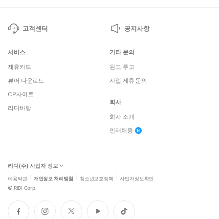
지
지
고객센터
공지사항
서비스
기타 문의
제휴카드
원고 투고
뷰어 다운로드
사업 제휴 문의
CP사이트
회사
리디바탕
회사 소개
인재채용
리디(주) 사업자 정보
이용약관
개인정보 처리방침
청소년보호정책
사업자정보확인
©
RIDI Corp.
페
인
트
유
틱