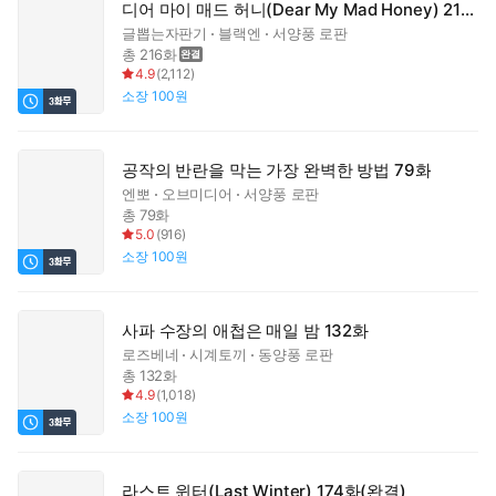
디어 마이 매드 허니(Dear My Mad Honey) 216화 (완결)
글뽑는자판기
블랙엔
서양풍 로판
총 216화
4.9
(
2,112
)
소장
100원
공작의 반란을 막는 가장 완벽한 방법 79화
엔뽀
오브미디어
서양풍 로판
총 79화
5.0
(
916
)
소장
100원
사파 수장의 애첩은 매일 밤 132화
로즈베네
시계토끼
동양풍 로판
총 132화
4.9
(
1,018
)
소장
100원
라스트 윈터(Last Winter) 174화(완결)