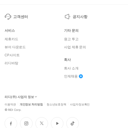
지
지
고객센터
공지사항
서비스
기타 문의
제휴카드
원고 투고
뷰어 다운로드
사업 제휴 문의
CP사이트
회사
리디바탕
회사 소개
인재채용
리디(주) 사업자 정보
이용약관
개인정보 처리방침
청소년보호정책
사업자정보확인
©
RIDI Corp.
페
인
트
유
틱