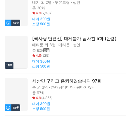
네지
외 2명
투유드림
성인
총 30화
4.9
(
2,387
)
대여
300원
소장
500원
[짝사랑 단편선] 대체불가 남사친 5화 (완결)
메타툰
외 3명
메타툰
성인
총 6화
4.8
(
229
)
대여
300원
소장
500원
세상만 구하고 은퇴하겠습니다 97화
손
외 3명
㈜재담미디어
판타지/SF
총 97화
4.9
(
4,855
)
대여
300원
소장
500원