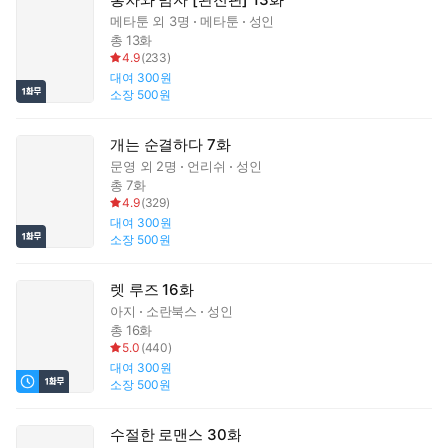
메타툰
외 3명
메타툰
성인
총 13화
4.9
(
233
)
대여
300원
소장
500원
개는 순결하다 7화
문영
외 2명
언리쉬
성인
총 7화
4.9
(
329
)
대여
300원
소장
500원
렛 루즈 16화
아지
소란북스
성인
총 16화
5.0
(
440
)
대여
300원
소장
500원
수절한 로맨스 30화