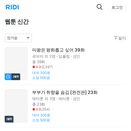
검
리
로그인
인
색
디
스
홈
턴
웹툰 신간
으
트
로
검
이
색
필터
동
마왕은 평화롭고 싶어 39화
곽브타
외 2명
딥플럼
성인
총 39화
4.9
(
2,397
)
대여
300원
소장
500원
부부가 취향을 숨김 [완전판] 23화
메타툰
외 3명
메타툰
성인
총 23화
4.8
(
354
)
대여
300원
소장
500원