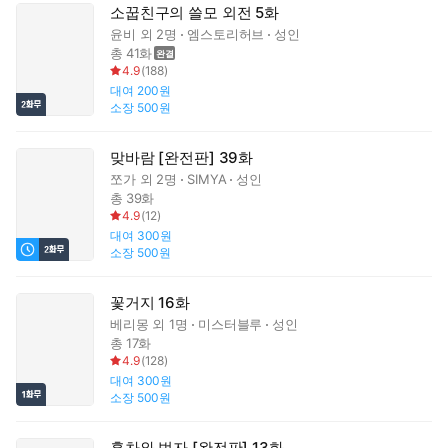
소꿉친구의 쓸모 외전 5화
윤비
외 2명
엠스토리허브
성인
총 41화
4.9
(
188
)
대여
200원
소장
500원
맞바람 [완전판] 39화
쪼가
외 2명
SIMYA
성인
총 39화
4.9
(
12
)
대여
300원
소장
500원
꽃거지 16화
베리몽
외 1명
미스터블루
성인
총 17화
4.9
(
128
)
대여
300원
소장
500원
홍차와 범자 [완전판] 13화